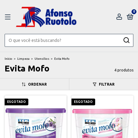
0
Início
>
Limpeza
>
Utensílios
>
Evita Mofo
Evita Mofo
4 produtos
ORDENAR
FILTRAR
ESGOTADO
ESGOTADO