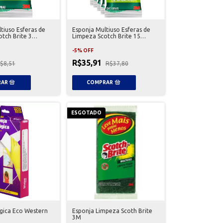
tiuso Esferas de
Esponja Multiuso Esferas de
tch Brite 3
Limpeza Scotch Brite 15
Unidades
-
5
%
OFF
R$35,91
$8,51
R$37,80
ESGOTADO
gica Eco Western
Esponja Limpeza Scoth Brite
3M