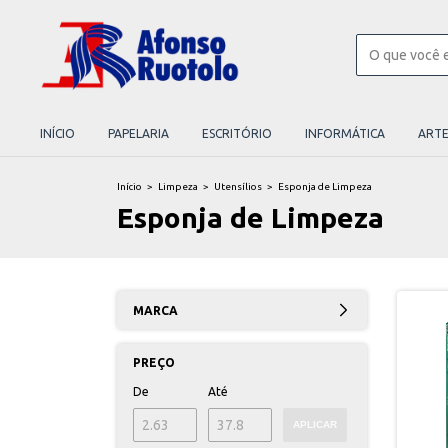
INÍCIO
PAPELARIA
ESCRITÓRIO
INFORMÁTICA
ART
Início
>
Limpeza
>
Utensílios
>
Esponja de Limpeza
Esponja de Limpeza
MARCA
PREÇO
De
Até
APLICAR