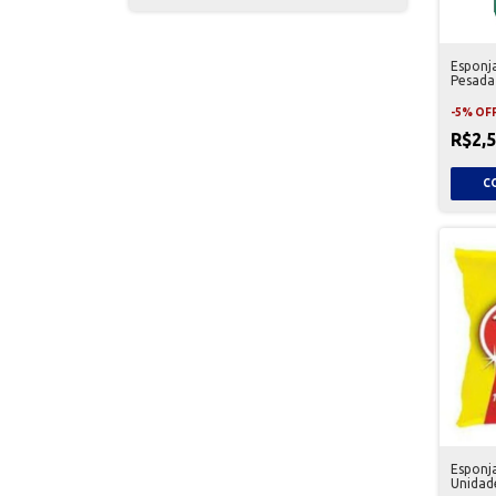
Esponj
Pesada
-
5
%
OF
R$2,
Esponj
Unidad