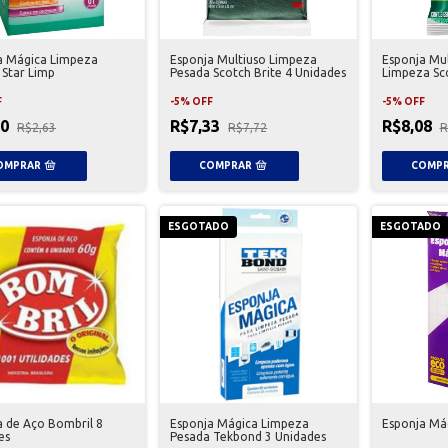
a Mágica Limpeza
Esponja Multiuso Limpeza
Esponja Mul
 Star Limp
Pesada Scotch Brite 4 Unidades
Limpeza Sco
Unidades
F
-
5
%
OFF
-
5
%
OFF
50
R$7,33
R$8,08
R$2,63
R$7,72
R
ESGOTADO
ESGOTADO
a de Aço Bombril 8
Esponja Mágica Limpeza
Esponja Má
es
Pesada Tekbond 3 Unidades