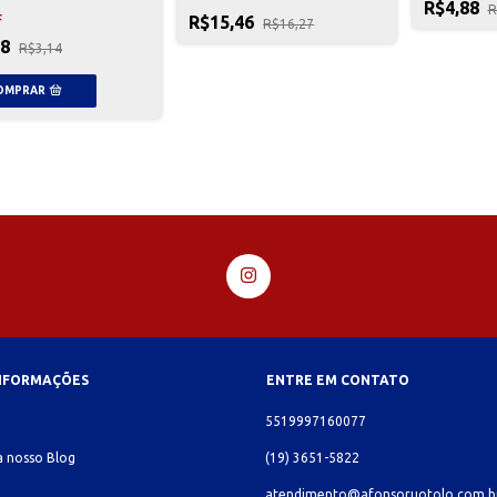
R$4,88
R
R$15,46
F
R$16,27
98
R$3,14
INFORMAÇÕES
ENTRE EM CONTATO
o
5519997160077
 nosso Blog
(19) 3651-5822
atendimento@afonsoruotolo.com.b