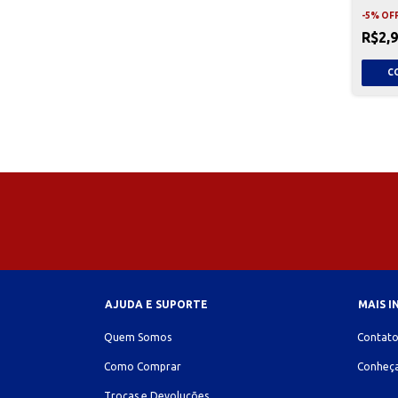
-
5
%
OF
R$2,
AJUDA E SUPORTE
MAIS 
Quem Somos
Contat
Como Comprar
Conheça
Trocas e Devoluções