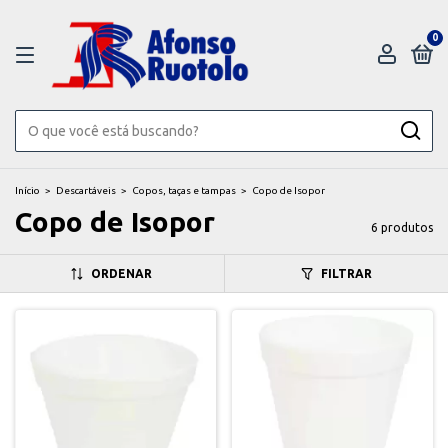
0
Início
>
Descartáveis
>
Copos, taças e tampas
>
Copo de Isopor
Copo de Isopor
6 produtos
ORDENAR
FILTRAR