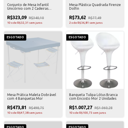
Conjunto de Mesa Infantil
Mesa Plástica Quadrada Firenze
Unicórnio com 2 Cadeiras
Dolfin
Açomix
R$323,09
R$73,62
R$340,10
R$77,49
10
x
de
R$32,31
sem juros
2
x
de
R$36,81
sem juros
ESGOTADO
ESGOTADO
Mesa Prática Maleta Dobrável
Banqueta Tulipa Lótus Branca
com 4 Banquetas Mor
com Encosto Mor 2 Unidades
R$473,81
R$1.007,27
R$498,75
R$1.060,28
10
x
de
R$47,38
sem juros
10
x
de
R$100,73
sem juros
ESGOTADO
ESGOTADO