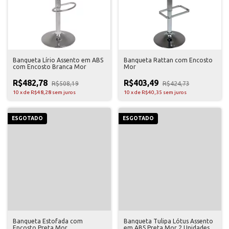
Banqueta Lírio Assento em ABS
Banqueta Rattan com Encosto
com Encosto Branca Mor
Mor
R$482,78
R$403,49
R$508,19
R$424,73
10
x
de
R$48,28
sem juros
10
x
de
R$40,35
sem juros
ESGOTADO
ESGOTADO
Banqueta Estofada com
Banqueta Tulipa Lótus Assento
Encosto Preta Mor
em ABS Preta Mor 2 Unidades