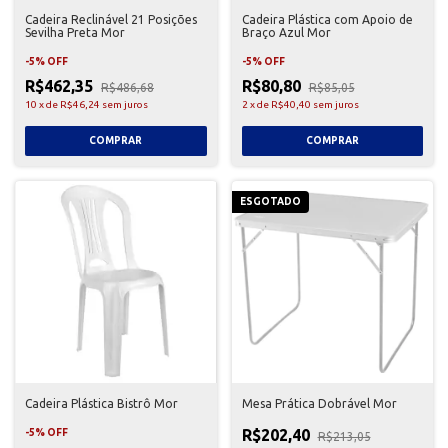
Cadeira Reclinável 21 Posições
Cadeira Plástica com Apoio de
Sevilha Preta Mor
Braço Azul Mor
-
5
%
OFF
-
5
%
OFF
R$462,35
R$80,80
R$486,68
R$85,05
10
x
de
R$46,24
sem juros
2
x
de
R$40,40
sem juros
ESGOTADO
Cadeira Plástica Bistrô Mor
Mesa Prática Dobrável Mor
R$202,40
-
5
%
OFF
R$213,05