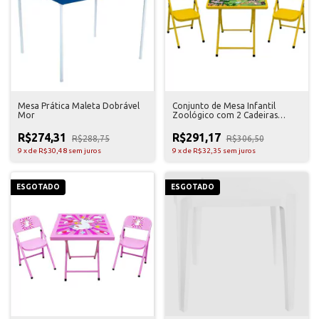
Mesa Prática Maleta Dobrável
Conjunto de Mesa Infantil
Mor
Zoológico com 2 Cadeiras
Açomix
R$274,31
R$291,17
R$288,75
R$306,50
9
x
de
R$30,48
sem juros
9
x
de
R$32,35
sem juros
ESGOTADO
ESGOTADO