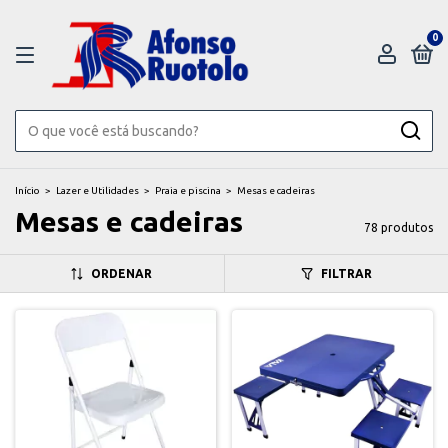
0
Início
>
Lazer e Utilidades
>
Praia e piscina
>
Mesas e cadeiras
Mesas e cadeiras
78 produtos
ORDENAR
FILTRAR