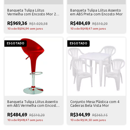
Banqueta Tulipa Lótus
Banqueta Tulipa Lótus Assento
Vermelha com Encosto Mor 2
em ABS Preta com Encosto Mor
Unidades
R$969,36
R$484,69
R$1.020,38
R$510,20
10
x
de
R$96,94
sem juros
10
x
de
R$48,47
sem juros
ESGOTADO
ESGOTADO
Banqueta Tulipa Lótus Assento
Conjunto Mesa Plástica com 4
em ABS Vermelha com Encosto
Cadeiras Bela Vista Mor
Mor
R$484,69
R$344,99
R$510,20
R$363,15
10
x
de
R$48,47
sem juros
10
x
de
R$34,50
sem juros