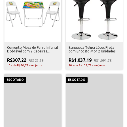
Conjunto Mesa de Ferro Infantil
Banqueta Tulipa Lótus Preta
Dobrável com 2 Cadeiras
com Encosto Mor 2 Unidades
Açomix
R$307,22
R$1.037,19
R$323,39
R$1.091,78
10
x
de
R$30,72
sem juros
10
x
de
R$103,72
sem juros
ESGOTADO
ESGOTADO