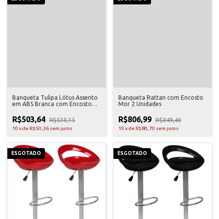
Banqueta Tulipa Lótus Assento
Banqueta Rattan com Encosto
em ABS Branca com Encosto
Mor 2 Unidades
Mor
R$503,64
R$806,99
R$530,15
R$849,46
10
x
de
R$50,36
sem juros
10
x
de
R$80,70
sem juros
ESGOTADO
ESGOTADO