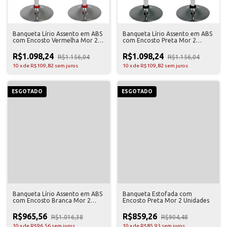
Banqueta Lírio Assento em ABS
Banqueta Lírio Assento em ABS
com Encosto Vermelha Mor 2
com Encosto Preta Mor 2
Unidades
Unidades
R$1.098,24
R$1.098,24
R$1.156,04
R$1.156,04
10
x
de
R$109,82
sem juros
10
x
de
R$109,82
sem juros
ESGOTADO
ESGOTADO
Banqueta Lírio Assento em ABS
Banqueta Estofada com
com Encosto Branca Mor 2
Encosto Preta Mor 2 Unidades
Unidades
R$965,56
R$859,26
R$1.016,38
R$904,48
10
x
de
R$96,56
sem juros
10
x
de
R$85,93
sem juros