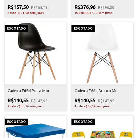
R$157,50
R$376,96
R$165,79
R$396,80
5
x
de
R$31,50
sem juros
10
x
de
R$37,70
sem juros
ESGOTADO
ESGOTADO
Cadeira Eiffel Preta Mor
Cadeira Eiffel Branca Mor
R$140,55
R$140,55
R$147,95
R$147,95
4
x
de
R$35,14
sem juros
4
x
de
R$35,14
sem juros
ESGOTADO
ESGOTADO