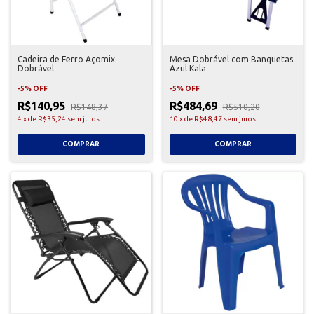
Cadeira de Ferro Açomix
Mesa Dobrável com Banquetas
Dobrável
Azul Kala
-
5
%
OFF
-
5
%
OFF
R$140,95
R$484,69
R$148,37
R$510,20
4
x
de
R$35,24
sem juros
10
x
de
R$48,47
sem juros