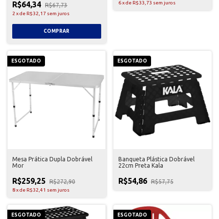
R$64,34
6
x
de
R$33,73
sem juros
R$67,73
2
x
de
R$32,17
sem juros
ESGOTADO
ESGOTADO
Mesa Prática Dupla Dobrável
Banqueta Plástica Dobrável
Mor
22cm Preta Kala
R$259,25
R$54,86
R$272,90
R$57,75
8
x
de
R$32,41
sem juros
ESGOTADO
ESGOTADO