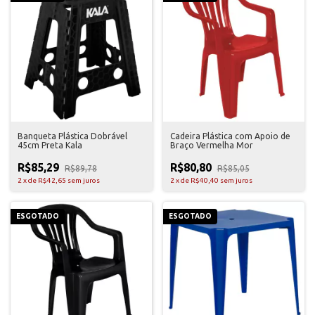
Banqueta Plástica Dobrável
Cadeira Plástica com Apoio de
45cm Preta Kala
Braço Vermelha Mor
R$85,29
R$80,80
R$89,78
R$85,05
2
x
de
R$42,65
sem juros
2
x
de
R$40,40
sem juros
ESGOTADO
ESGOTADO