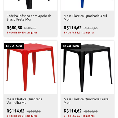
Cadeira Plástica com Apoio de
Mesa Plástica Quadrada Azul
Braço Preta Mor
Mor
R$80,80
R$114,62
R$85,05
R$120,65
2
x
de
R$40,40
sem juros
3
x
de
R$38,21
sem juros
ESGOTADO
ESGOTADO
Mesa Plástica Quadrada
Mesa Plástica Quadrada Preta
Vermelha Mor
Mor
R$114,62
R$114,62
R$120,65
R$120,65
3
x
de
R$38,21
sem juros
3
x
de
R$38,21
sem juros