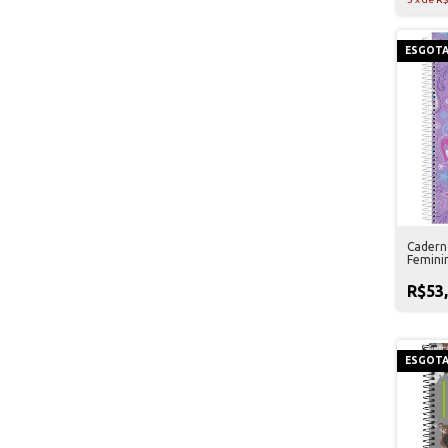
ESGOT
Cadern
Femini
Domin
R$53
ESGOT