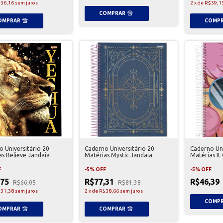
36,16
sem juros
2
x
de
R$39,1
 Universitário 20
Caderno Universitário 20
Caderno Uni
as Believe Jandaia
Matérias Mystic Jandaia
Matérias It 
F
-
5
%
OFF
-
5
%
OFF
,75
R$77,31
R$46,39
R$66,05
R$81,38
31,38
sem juros
2
x
de
R$38,66
sem juros