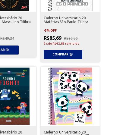
versitário 20
Caderno Universitário 20
 Masculino Tilibra
Matérias São Paulo Tilibra
-
5
%
OFF
R$85,69
R$49,24
R$90,20
2
x
de
R$42,85
sem juros
versitário 20
Caderno Universitário 20