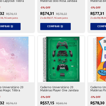
s Capyclub Tilibra
Matérias Stilo Rosa Jandaia
Matérias Bi
F
-
5
%
OFF
-
5
%
OFF
,32
R$74,31
R$77,31
R$76,13
R$78,22
36,16
sem juros
2
x
de
R$37,16
sem juros
2
x
de
R$38,6
 Universitário 20
Caderno Universitário 20
Caderno Uni
s Magic Tilibra
Matérias Player One Jandaia
Matérias Fl
F
-
5
%
OFF
-
5
%
OFF
,32
R$57,15
R$78,30
R$76,13
R$60,16