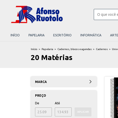
INÍCIO
PAPELARIA
ESCRITÓRIO
INFORMÁTICA
ART
Início
>
Papelaria
>
Cadernos, blocos e agendas
>
Cadernos
>
Univ
20 Matérias
MARCA
PREÇO
De
Até
APLICAR