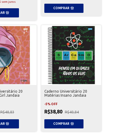
5
sem juros
versitário 20
Caderno Universitário 20
Girl Jandaia
Matérias Insano Jandaia
-
5
%
OFF
R$38,80
R$48,83
R$40,84