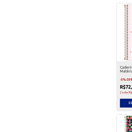
Caderno
Matéria
-
5
%
OF
R$72
2
x
de
R$