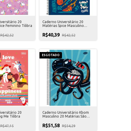
versitário 20
Caderno Universitário 20
ice Feminino Tilibra
Matérias Spice Masculino
Tilibra
R$40,39
R$42,52
R$42,52
ESGOTADO
versitário 20
Caderno Universitário Kbom
g Me Tilibra
Masculino 20 Matérias São
Domingos
R$51,58
R$47,15
R$54,29