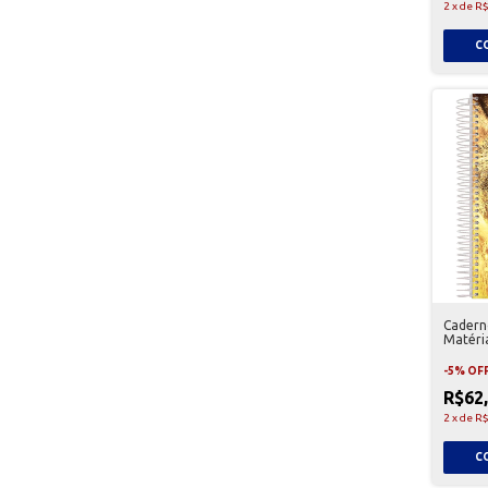
2
x
de
R$
Caderno
Matéri
-
5
%
OF
R$62
2
x
de
R$