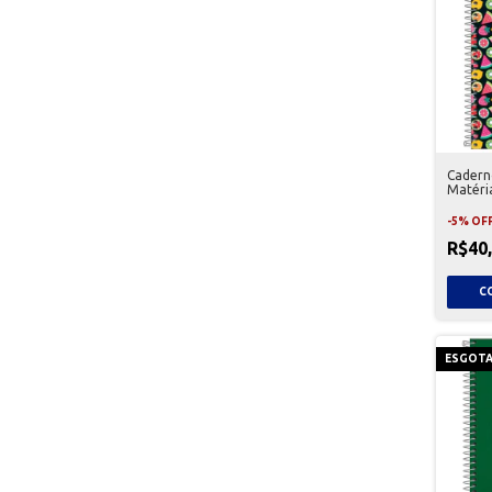
Caderno
Matéri
Tilibra
-
5
%
OF
R$40
ESGOT