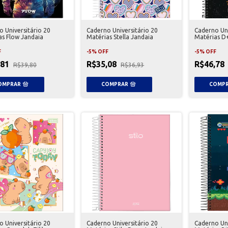
 Universitário 20
Caderno Universitário 20
Caderno Uni
as Flow Jandaia
Matérias Stella Jandaia
Matérias D+
F
-
5
%
OFF
-
5
%
OFF
,81
R$35,08
R$46,78
R$39,80
R$36,93
 Universitário 20
Caderno Universitário 20
Caderno Uni