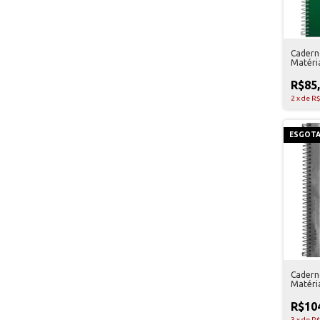
Caderno
Matéria
R$85
2
x
de
R$
ESGOT
Caderno
Matéria
R$10
3
x
de
R$