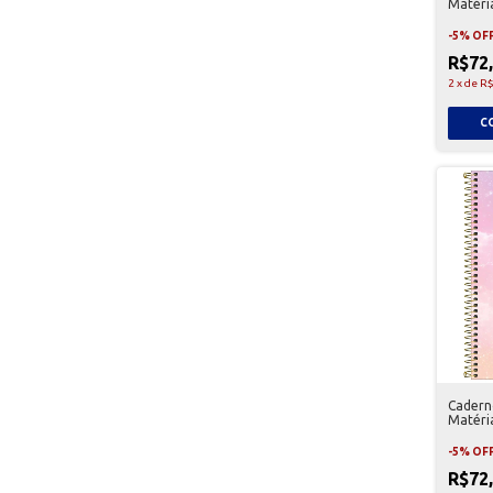
Matéria
-
5
%
OF
R$72
2
x
de
R$
Caderno
Matéria
-
5
%
OF
R$72