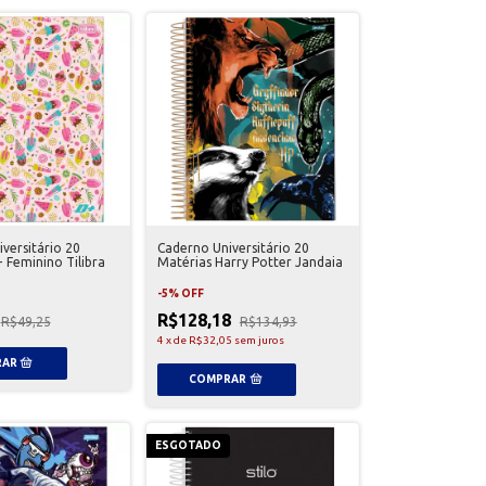
versitário 20
Caderno Universitário 20
 Feminino Tilibra
Matérias Harry Potter Jandaia
-
5
%
OFF
R$128,18
R$49,25
R$134,93
4
x
de
R$32,05
sem juros
ESGOTADO