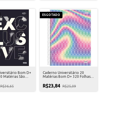
ESGOTADO
iversitário Bom D+
Caderno Universitário 20
0 Matérias São
Matérias Bom D+ 320 Folhas
São Domingos
R$23,84
R$36,65
R$25,09