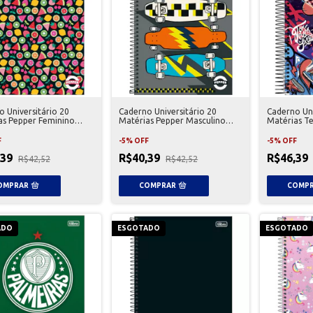
 Universitário 20
Caderno Universitário 20
Caderno Uni
as Pepper Feminino
Matérias Pepper Masculino
Matérias T
Tilibra
F
-
5
%
OFF
-
5
%
OFF
,39
R$40,39
R$46,39
R$42,52
R$42,52
ADO
ESGOTADO
ESGOTADO