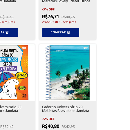
ts Jandaia
Matérias Lovely Friend Tilibra
-
5
%
OFF
R$76,71
R$81,38
R$80,75
6
sem juros
2
x
de
R$38,36
sem juros
versitário 20
Caderno Universitário 20
ork Jandaia
Matérias Brasilidade Jandaia
-
5
%
OFF
R$40,80
R$82,42
R$42,95