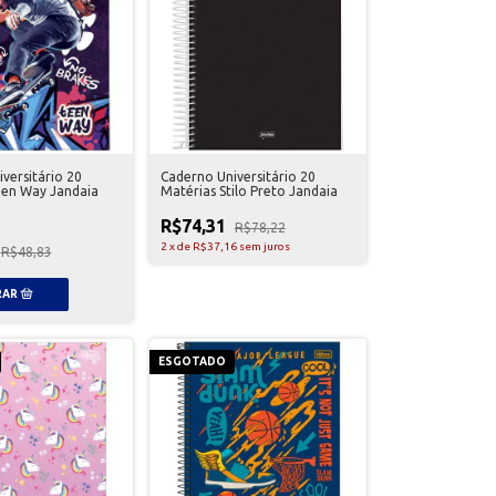
versitário 20
Caderno Universitário 20
een Way Jandaia
Matérias Stilo Preto Jandaia
R$74,31
R$78,22
2
x
de
R$37,16
sem juros
R$48,83
ESGOTADO