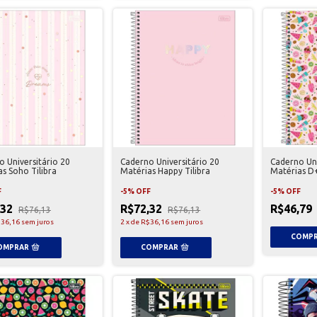
 Universitário 20
Caderno Universitário 20
Caderno Uni
s Soho Tilibra
Matérias Happy Tilibra
Matérias D+
F
-
5
%
OFF
-
5
%
OFF
,32
R$72,32
R$46,79
R$76,13
R$76,13
36,16
sem juros
2
x
de
R$36,16
sem juros