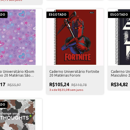
ADO
ESGOTADO
ESGOTADO
o Universitário Kbom
Caderno Universitário Fortnite
Caderno Un
no 20 Matérias São
20 Matérias Foroni
Masculino 2
gos
Domingos
,17
R$105,24
R$34,82
R$55,97
R$110,78
3
x
de
R$35,08
sem juros
ADO