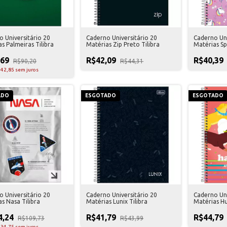
 Universitário 20
Caderno Universitário 20
Caderno Uni
s Palmeiras Tilibra
Matérias Zip Preto Tilibra
Matérias Sp
,69
R$42,09
R$40,39
R$90,20
R$44,31
42,85
sem juros
ADO
ESGOTADO
ESGOTADO
 Universitário 20
Caderno Universitário 20
Caderno Uni
s Nasa Tilibra
Matérias Lunix Tilibra
Matérias Hu
4,24
R$41,79
R$44,79
R$109,73
R$43,99
34,75
sem juros