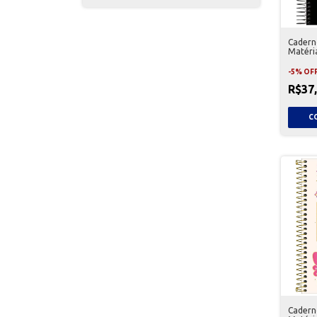
Caderno
Matéri
-
5
%
OF
R$37
Caderno