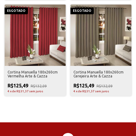
ESGOTADO
ESGOTADO
Cortina Manuella 180x260cm
Cortina Manuella 180x260cm
Vermelha Arte & Cazza
Cerejeira Arte & Cazza
R$125,49
R$125,49
R$132,09
R$132,09
4
x
de
R$31,37
sem juros
4
x
de
R$31,37
sem juros