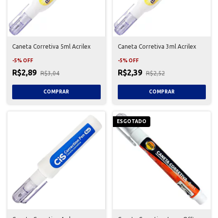
Caneta Corretiva 5ml Acrilex
Caneta Corretiva 3ml Acrilex
-
5
%
OFF
-
5
%
OFF
R$2,89
R$2,39
R$3,04
R$2,52
ESGOTADO