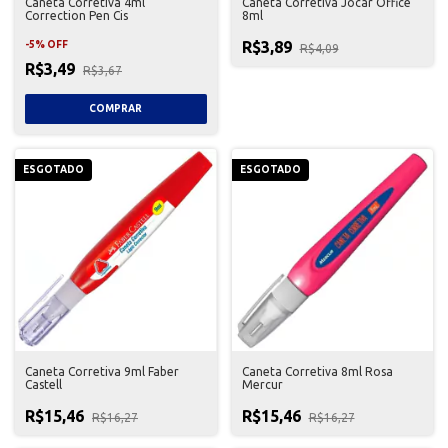
Caneta Corretiva 4ml
Caneta Corretiva Jocar Office
Correction Pen Cis
8ml
R$3,89
-
5
%
OFF
R$4,09
R$3,49
R$3,67
ESGOTADO
ESGOTADO
Caneta Corretiva 9ml Faber
Caneta Corretiva 8ml Rosa
Castell
Mercur
R$15,46
R$15,46
R$16,27
R$16,27