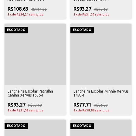
R$108,63
R$93,27
R$114,35
R$98,18
3
x
de
R$36,21
sem juros
3
x
de
R$31,09
sem juros
ESGOTADO
ESGOTADO
Lancheira Escolar Patrulha
Lancheira Escolar Minnie Xeryus
Canina Xeryus 15354
14834
R$93,27
R$77,71
R$98,18
R$81,80
3
x
de
R$31,09
sem juros
2
x
de
R$38,86
sem juros
ESGOTADO
ESGOTADO