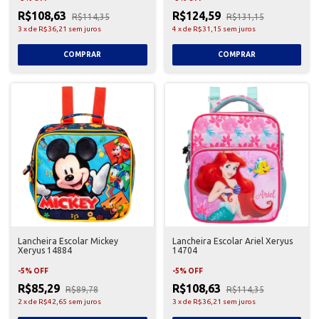
R$108,63
R$124,59
R$114,35
R$131,15
3
x
de
R$36,21
sem juros
4
x
de
R$31,15
sem juros
Lancheira Escolar Mickey
Lancheira Escolar Ariel Xeryus
Xeryus 14884
14704
-
5
%
OFF
-
5
%
OFF
R$85,29
R$108,63
R$89,78
R$114,35
2
x
de
R$42,65
sem juros
3
x
de
R$36,21
sem juros