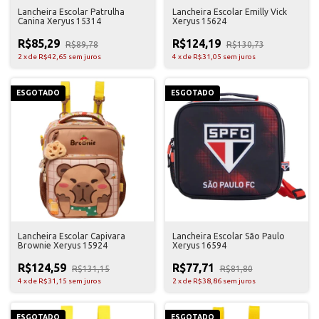
Lancheira Escolar Patrulha
Lancheira Escolar Emilly Vick
Canina Xeryus 15314
Xeryus 15624
R$85,29
R$124,19
R$89,78
R$130,73
2
x
de
R$42,65
sem juros
4
x
de
R$31,05
sem juros
ESGOTADO
ESGOTADO
Lancheira Escolar Capivara
Lancheira Escolar São Paulo
Brownie Xeryus 15924
Xeryus 16594
R$124,59
R$77,71
R$131,15
R$81,80
4
x
de
R$31,15
sem juros
2
x
de
R$38,86
sem juros
ESGOTADO
ESGOTADO