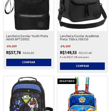
Lancheira Escolar Youth Preta
Lancheira Escolar Académie
Winth BPT20092
Preta Tilibra 306550
-
5
%
OFF
-
5
%
OFF
R$57,76
R$149,53
R$60,80
R$157,40
4
x
de
R$37,38
sem juros
ESGOTADO