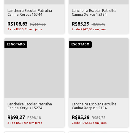
Lancheira Escolar Patrulha
Lancheira Escolar Patrulha
Canina Xeryus 15344
Canina Xeryus 15324
R$108,63
R$85,29
R$114,35
R$89,78
3
x
de
R$36,21
sem juros
2
x
de
R$42,65
sem juros
ESGOTADO
ESGOTADO
Lancheira Escolar Patrulha
Lancheira Escolar Patrulha
Canina Xeryus 15274
Canina Xeryus 15304
R$93,27
R$85,29
R$98,18
R$89,78
3
x
de
R$31,09
sem juros
2
x
de
R$42,65
sem juros