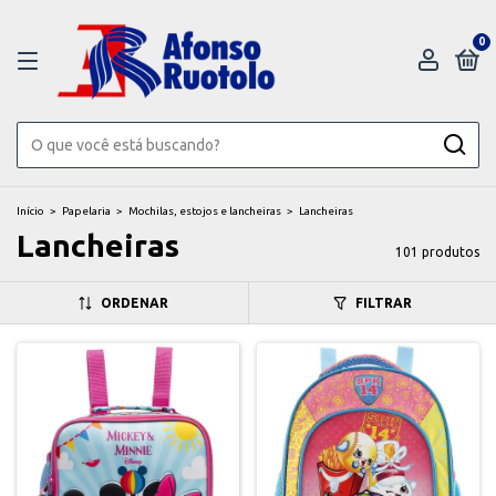
0
Início
>
Papelaria
>
Mochilas, estojos e lancheiras
>
Lancheiras
Lancheiras
101 produtos
ORDENAR
FILTRAR