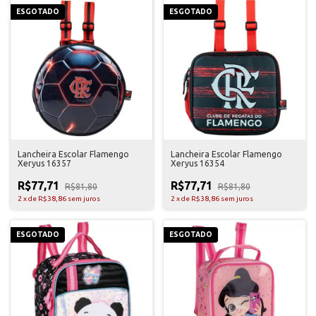
ESGOTADO
ESGOTADO
Lancheira Escolar Flamengo
Lancheira Escolar Flamengo
Xeryus 16357
Xeryus 16354
R$77,71
R$77,71
R$81,80
R$81,80
2
x
de
R$38,86
sem juros
2
x
de
R$38,86
sem juros
ESGOTADO
ESGOTADO