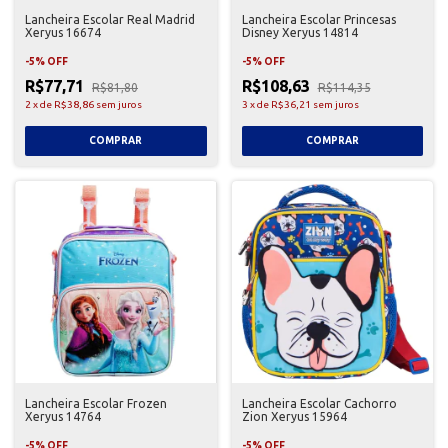
Lancheira Escolar Real Madrid
Lancheira Escolar Princesas
Xeryus 16674
Disney Xeryus 14814
-
5
%
OFF
-
5
%
OFF
R$77,71
R$108,63
R$81,80
R$114,35
2
x
de
R$38,86
sem juros
3
x
de
R$36,21
sem juros
Lancheira Escolar Frozen
Lancheira Escolar Cachorro
Xeryus 14764
Zion Xeryus 15964
-
5
%
OFF
-
5
%
OFF