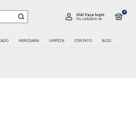
0
Olá!
Faça login
Ou cadastre-se
CADO
MERCEARIA
LIMPEZA
CONTATO
BLOG