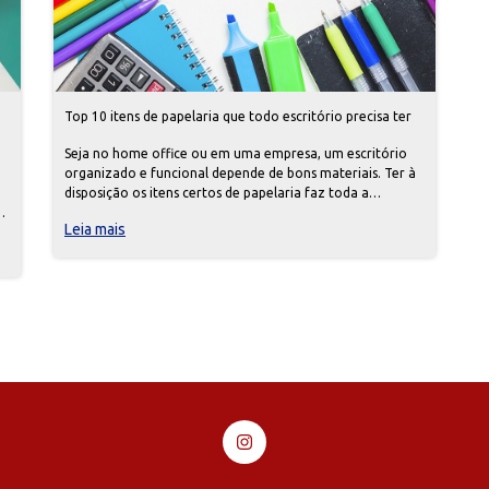
Top 10 itens de papelaria que todo escritório precisa ter
Seja no home office ou em uma empresa, um escritório
organizado e funcional depende de bons materiais. Ter à
disposição os itens certos de papelaria faz toda a
diferença na produtividade, organização e eficiência do
Leia mais
dia a dia.