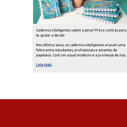
Cadernos inteligentes valem a pena? Prós e contras para
te ajudar a decidir
Nos últimos anos, os cadernos inteligentes viraram uma
febre entre estudantes, profissionais e amantes de
papelaria. Com um visual moderno e a promessa de mais
organização e economia a longo prazo, eles
Leia mais
conquistaram espaço nas mochilas e nas mesas de