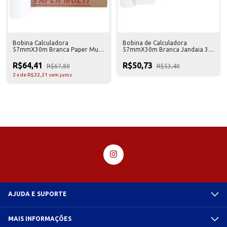
Bobina Calculadora
Bobina de Calculadora
57mmX30m Branca Paper Multi
57mmX30m Branca Jandaia 30
30 Unidades
Unidades
R$64,41
R$50,73
R$67,80
R$53,40
2
x
de
R$32,21
sem juros
AJUDA E SUPORTE
MAIS INFORMAÇÕES