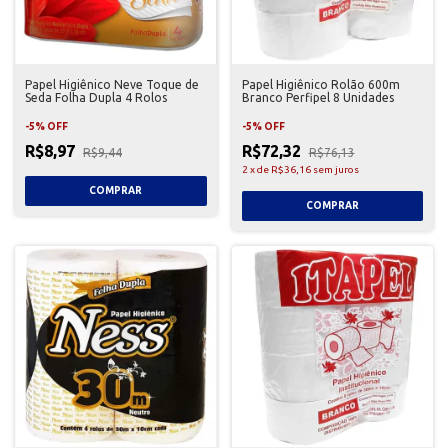
Papel Higiênico Neve Toque de
Papel Higiênico Rolão 600m
Seda Folha Dupla 4 Rolos
Branco Perfipel 8 Unidades
-
5
%
OFF
-
5
%
OFF
R$8,97
R$72,32
R$9,44
R$76,13
2
x
de
R$36,16
sem juros