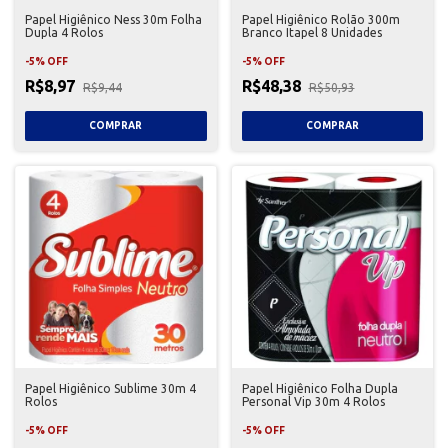
Papel Higiênico Ness 30m Folha
Papel Higiênico Rolão 300m
Dupla 4 Rolos
Branco Itapel 8 Unidades
-
5
%
OFF
-
5
%
OFF
R$8,97
R$48,38
R$9,44
R$50,93
Papel Higiênico Sublime 30m 4
Papel Higiênico Folha Dupla
Rolos
Personal Vip 30m 4 Rolos
-
5
%
OFF
-
5
%
OFF