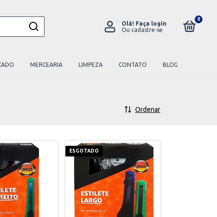
0
Olá!
Faça login
Ou cadastre-se
CADO
MERCEARIA
LIMPEZA
CONTATO
BLOG
Ordenar
ESGOTADO