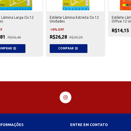
e Lâmina Larga Cis 12
Estilete Lâmina Estreita Cis 12
Estilete Lâ
es
Unidades
Office 12 U
R$14,15
FF
-
10
%
OFF
,81
R$26,28
R$56,46
R$29,20
INFORMAÇÕES
ENTRE EM CONTATO