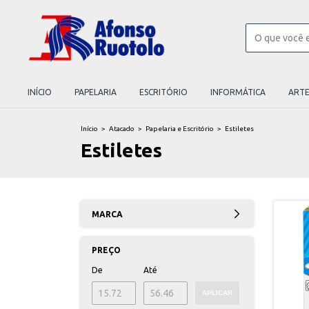
INÍCIO
PAPELARIA
ESCRITÓRIO
INFORMÁTICA
ART
Início
>
Atacado
>
Papelaria e Escritório
>
Estiletes
Estiletes
MARCA
PREÇO
De
Até
APLICAR