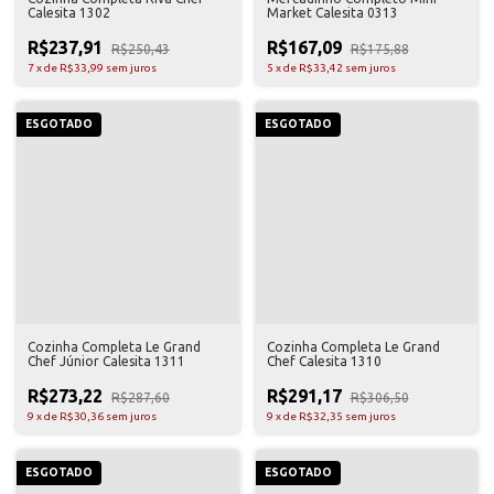
Calesita 1302
Market Calesita 0313
R$237,91
R$167,09
R$250,43
R$175,88
7
x
de
R$33,99
sem juros
5
x
de
R$33,42
sem juros
ESGOTADO
ESGOTADO
Cozinha Completa Le Grand
Cozinha Completa Le Grand
Chef Júnior Calesita 1311
Chef Calesita 1310
R$273,22
R$291,17
R$287,60
R$306,50
9
x
de
R$30,36
sem juros
9
x
de
R$32,35
sem juros
ESGOTADO
ESGOTADO