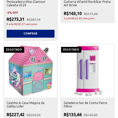
Penteadeira Miss Glamour
Guitarra Infantil RockStar Preta
Calesita 0320
Art Brink
R$163,10
-
5
%
OFF
R$171,68
R$273,31
5
x
de
R$32,62
sem juros
R$287,70
9
x
de
R$30,37
sem juros
ESGOTADO
ESGOTADO
Casinha A Casa Mágica da
Geladeira Faz de Conta Pais e
Gabby Lider
Filhos
R$227,42
R$135,66
R$239,39
R$142,80