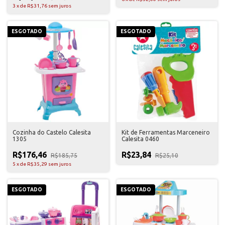
3
x
de
R$31,76
sem juros
ESGOTADO
ESGOTADO
Cozinha do Castelo Calesita
Kit de Ferramentas Marceneiro
1305
Calesita 0460
R$176,46
R$23,84
R$185,75
R$25,10
5
x
de
R$35,29
sem juros
ESGOTADO
ESGOTADO