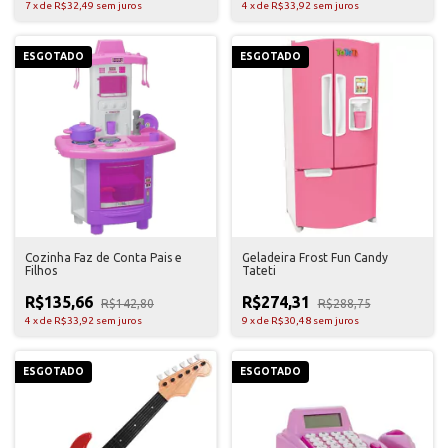
7
x
de
R$32,49
sem juros
4
x
de
R$33,92
sem juros
ESGOTADO
ESGOTADO
Cozinha Faz de Conta Pais e
Geladeira Frost Fun Candy
Filhos
Tateti
R$135,66
R$274,31
R$142,80
R$288,75
4
x
de
R$33,92
sem juros
9
x
de
R$30,48
sem juros
ESGOTADO
ESGOTADO