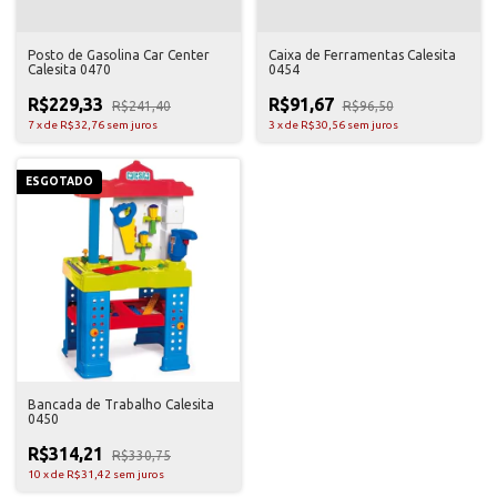
Posto de Gasolina Car Center
Caixa de Ferramentas Calesita
Calesita 0470
0454
R$229,33
R$91,67
R$241,40
R$96,50
7
x
de
R$32,76
sem juros
3
x
de
R$30,56
sem juros
ESGOTADO
Bancada de Trabalho Calesita
0450
R$314,21
R$330,75
10
x
de
R$31,42
sem juros