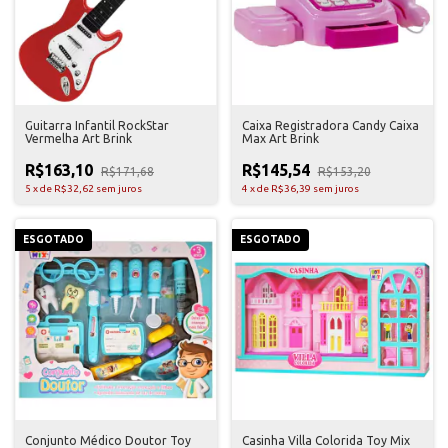
Guitarra Infantil RockStar
Caixa Registradora Candy Caixa
Vermelha Art Brink
Max Art Brink
R$163,10
R$145,54
R$171,68
R$153,20
5
x
de
R$32,62
sem juros
4
x
de
R$36,39
sem juros
ESGOTADO
ESGOTADO
Conjunto Médico Doutor Toy
Casinha Villa Colorida Toy Mix