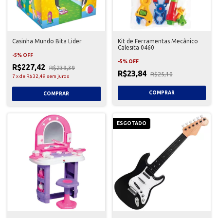
Casinha Mundo Bita Lider
Kit de Ferramentas Mecânico
Calesita 0460
-
5
%
OFF
-
5
%
OFF
R$227,42
R$239,39
R$23,84
R$25,10
7
x
de
R$32,49
sem juros
ESGOTADO