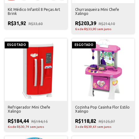
Kit Médico Infantil 8 Peças Art
Churrasqueira Mini Chefe
Brink
Xalingo
R$31,92
R$203,39
R$33,60
R$214,10
6
x
de
R$33,90
sem juros
ESGOTADO
ESGOTADO
Refrigerador Mini Chefe
Cozinha Pop Casinha Flor Estilo
Xalingo
Xalingo
R$184,44
R$118,82
R$194,15
R$125,07
6
x
de
R$30,74
sem juros
3
x
de
R$39,61
sem juros