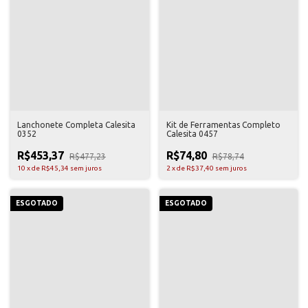
Lanchonete Completa Calesita
Kit de Ferramentas Completo
0352
Calesita 0457
R$453,37
R$74,80
R$477,23
R$78,74
10
x
de
R$45,34
sem juros
2
x
de
R$37,40
sem juros
ESGOTADO
ESGOTADO