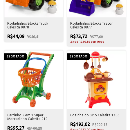
Rodadinhos Blocks Truck
Rodadinhos Blocks Trator
Calesita 0878
Calesita 0877
R$44,09
R$73,72
R$46,41
R$77,60
2
x
de
R$36,86
sem juros
ESGOTADO
ESGOTADO
Carrinho 2 em 1 Super
Cozinha do Sítio Calesita 1306
Mercadinho Calesita 210
R$192,02
R$202,13
R$95,27
R$100,28
6
x
de
R$32,00
sem juros