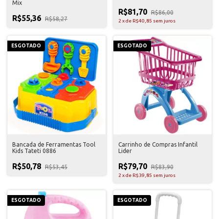
Mix
R$81,70
R$86,00
R$55,36
R$58,27
2
x
de
R$40,85
sem juros
ESGOTADO
ESGOTADO
Bancada de Ferramentas Tool
Carrinho de Compras Infantil
Kids Tateti 0886
Lider
R$50,78
R$79,70
R$53,45
R$83,90
2
x
de
R$39,85
sem juros
ESGOTADO
ESGOTADO