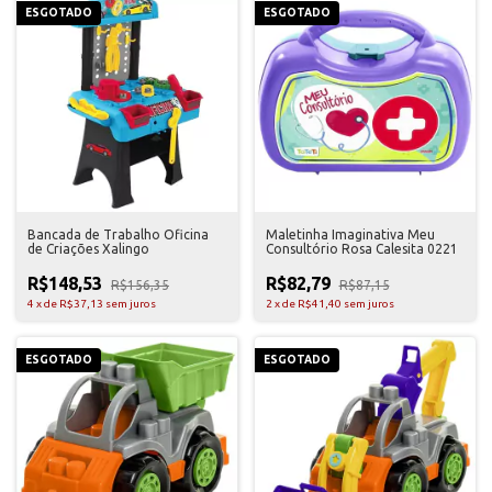
ESGOTADO
ESGOTADO
Bancada de Trabalho Oficina
Maletinha Imaginativa Meu
de Criações Xalingo
Consultório Rosa Calesita 0221
R$148,53
R$82,79
R$156,35
R$87,15
4
x
de
R$37,13
sem juros
2
x
de
R$41,40
sem juros
ESGOTADO
ESGOTADO