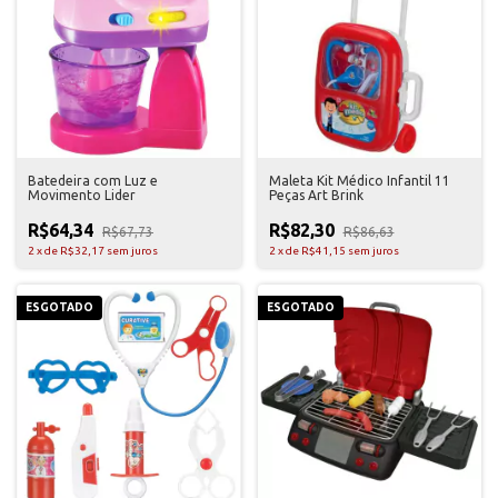
Batedeira com Luz e
Maleta Kit Médico Infantil 11
Movimento Lider
Peças Art Brink
R$64,34
R$82,30
R$67,73
R$86,63
2
x
de
R$32,17
sem juros
2
x
de
R$41,15
sem juros
ESGOTADO
ESGOTADO