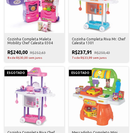
Cozinha Completa Maleta
Cozinha Completa Riva Mr. Chef
Mobility Chef Calesita 0304
Calesita 1301
R$240,00
R$237,91
R$252,63
R$250,43
8
x
de
R$30,00
sem juros
7
x
de
R$33,99
sem juros
ESGOTADO
ESGOTADO
Cozinha Completa Riva Chef
Mercadinho Completo Mini