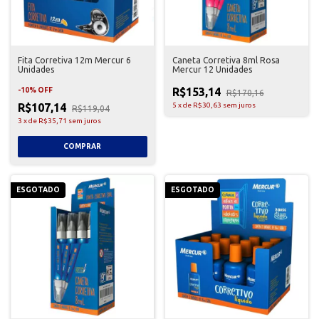
Fita Corretiva 12m Mercur 6
Caneta Corretiva 8ml Rosa
Unidades
Mercur 12 Unidades
R$153,14
-
10
%
OFF
R$170,16
R$107,14
5
x
de
R$30,63
sem juros
R$119,04
3
x
de
R$35,71
sem juros
ESGOTADO
ESGOTADO