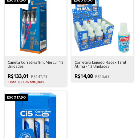
ESGOTADO
ESGOTADO
Caneta Corretiva 8ml Mercur 12
Corretivo Líquido Radex 18ml
Unidades
Átima - 12 Unidades
R$133,01
R$14,08
R$147,79
R$15,65
4
x
de
R$33,25
sem juros
ESGOTADO