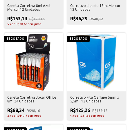
Caneta Corretiva 8ml Azul
Corretivo Líquido 18ml Mercur
Mercur 12 Unidades
12 Unidades
R$153,14
R$36,29
R$170,16
R$40,32
5
x
de
R$30,63
sem juros
ESGOTADO
ESGOTADO
Caneta Corretiva Jocar Office
Corretivo Fita Cis Tape 5mm x
8ml 24 Unidades
5,5m - 12 Unidades
R$88,34
R$125,26
R$98,16
R$139,18
2
x
de
R$44,17
sem juros
4
x
de
R$31,32
sem juros