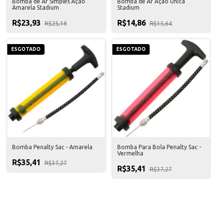
Bomba de Ar Simples Ação
Bomba de Ar Ação Única
Amarela Stadium
Stadium
R$23,93
R$14,86
R$25,19
R$15,64
ESGOTADO
ESGOTADO
Bomba Penalty Sac - Amarela
Bomba Para Bola Penalty Sac -
Vermelha
R$35,41
R$37,27
R$35,41
R$37,27