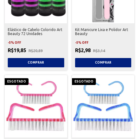
Elástico de Cabelo Colorido Art
Kit Manicure Lixa e Polidor Art
Beauty 72 Unidades
Beauty
-
5
%
OFF
-
5
%
OFF
R$19,85
R$2,98
R$20,89
R$3,14
ESGOTADO
ESGOTADO