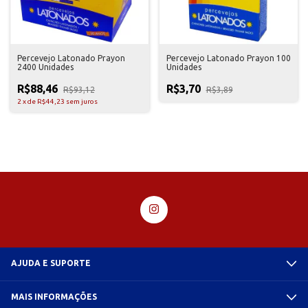
Percevejo Latonado Prayon
Percevejo Latonado Prayon 100
2400 Unidades
Unidades
R$88,46
R$3,70
R$93,12
R$3,89
2
x
de
R$44,23
sem juros
AJUDA E SUPORTE
MAIS INFORMAÇÕES