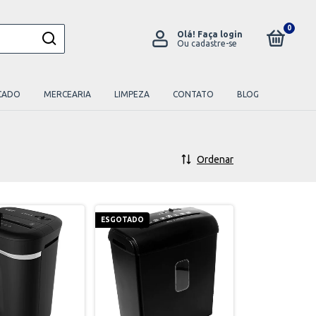
0
Olá!
Faça login
Ou cadastre-se
CADO
MERCEARIA
LIMPEZA
CONTATO
BLOG
Ordenar
ESGOTADO