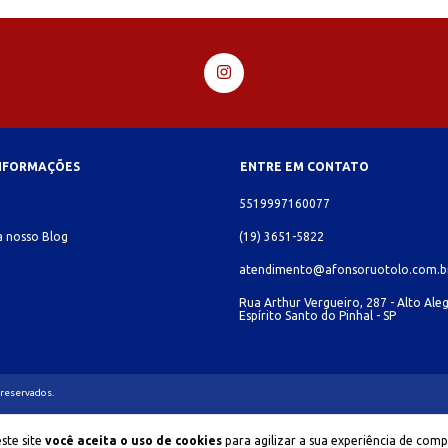
INFORMAÇÕES
ENTRE EM CONTATO
o
5519997160077
 nosso Blog
(19) 3651-5822
atendimento@afonsoruotolo.com.b
Rua Arthur Vergueiro, 287 - Alto Aleg
Espírito Santo do Pinhal - SP
 reservados.
ste site
você aceita o uso de cookies
para agilizar a sua experiência de comp