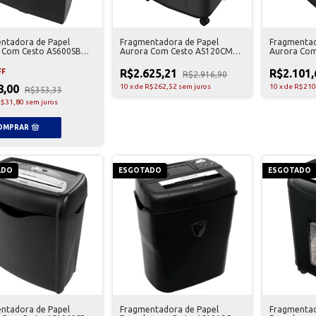
ntadora de Papel
Fragmentadora de Papel
Fragmentad
 Com Cesto AS600SB
Aurora Com Cesto AS120CM
Aurora Com
110V
Preta 110V
Preta 110V
R$2.625,21
R$2.101
FF
R$2.916,90
8,00
10
x
de
R$262,52
sem juros
10
x
de
R$210
R$353,33
$31,80
sem juros
ADO
ESGOTADO
ESGOTADO
ntadora de Papel
Fragmentadora de Papel
Fragmentad