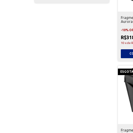
Fragme
Aurora
Preta 
-
10
%
O
R$31
10
x
de
R
ESGOT
Fragme