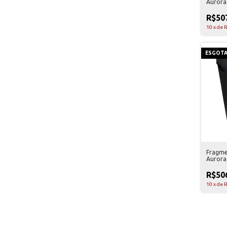
Aurora
Preta 
R$50
10
x
de
R
ESGOT
Fragme
Aurora
Preta 
R$50
10
x
de
R