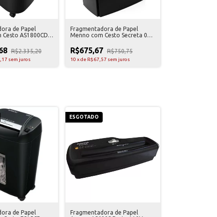
ora de Papel
Fragmentadora de Papel
 Cesto AS1800CD
Menno com Cesto Secreta 08C
Preta 110V
,68
R$675,67
R$2.335,20
R$750,75
,17
sem juros
10
x
de
R$67,57
sem juros
ESGOTADO
ora de Papel
Fragmentadora de Papel