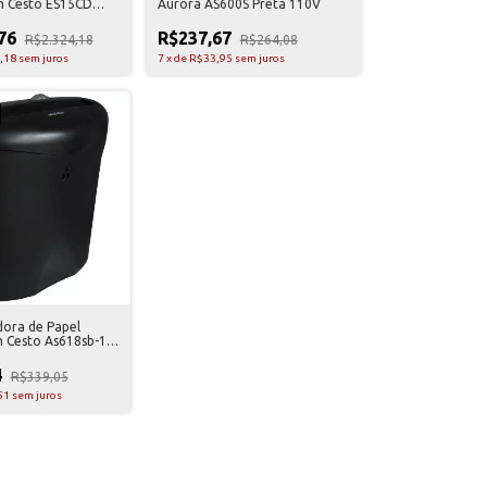
m Cesto ES15CD
Aurora AS600S Preta 110V
,76
R$237,67
R$2.324,18
R$264,08
,18
sem juros
7
x
de
R$33,95
sem juros
ora de Papel
 Cesto As618sb-1
V
4
R$339,05
51
sem juros