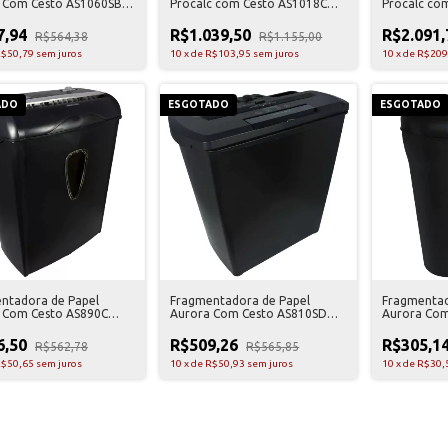
 Com Cesto AS1060SB
Procalc com Cesto AS1018CD
Procalc co
110V
Preta 110V
Preta 110V
7,94
R$1.039,50
R$2.091
R$564,38
R$1.155,00
$50,79
sem juros
10
x
de
R$103,95
sem juros
10
x
de
R$209
ADO
ESGOTADO
ESGOTADO
ntadora de Papel
Fragmentadora de Papel
Fragmentad
 Com Cesto AS890C
Aurora Com Cesto AS810SD
Aurora Com
110V
Preta - 110V
Preta - 110
6,50
R$509,26
R$305,1
R$562,78
R$565,85
$50,65
sem juros
10
x
de
R$50,93
sem juros
10
x
de
R$30,