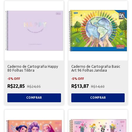
Caderno de Cartografia Happy
Caderno de Cartografia Basic
80 Folhas Tilibra
Art 96 Folhas Jandaia
-
5
%
OFF
-
5
%
OFF
R$22,85
R$13,87
R$24,05
R$14,60