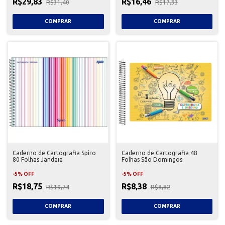
R$29,83
R$16,46
R$31,40
R$17,33
Caderno de Cartografia Spiro
Caderno de Cartografia 48
80 Folhas Jandaia
Folhas São Domingos
-
5
%
OFF
-
5
%
OFF
R$18,75
R$8,38
R$19,74
R$8,82