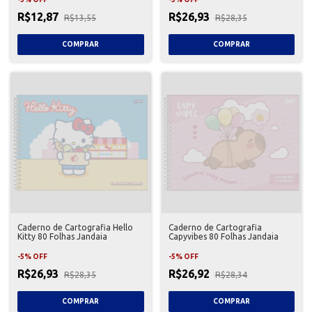
R$12,87
R$26,93
R$13,55
R$28,35
Caderno de Cartografia Hello
Caderno de Cartografia
Kitty 80 Folhas Jandaia
Capyvibes 80 Folhas Jandaia
-
5
%
OFF
-
5
%
OFF
R$26,93
R$26,92
R$28,35
R$28,34