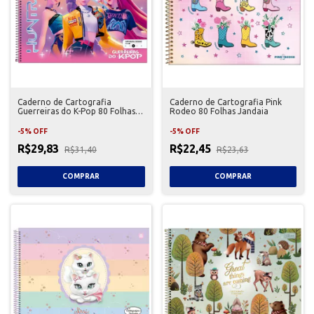
Caderno de Cartografia
Caderno de Cartografia Pink
Guerreiras do K-Pop 80 Folhas
Rodeo 80 Folhas Jandaia
Tilibra
-
5
%
OFF
-
5
%
OFF
R$29,83
R$22,45
R$31,40
R$23,63