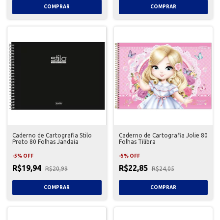
Caderno de Cartografia Stilo
Caderno de Cartografia Jolie 80
Preto 80 Folhas Jandaia
Folhas Tilibra
-
5
%
OFF
-
5
%
OFF
R$19,94
R$22,85
R$20,99
R$24,05