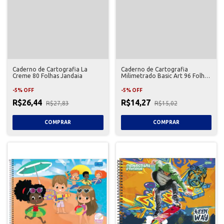
Caderno de Cartografia La
Caderno de Cartografia
Creme 80 Folhas Jandaia
Milimetrado Basic Art 96 Folhas
Jandaia
-
5
%
OFF
-
5
%
OFF
R$26,44
R$14,27
R$27,83
R$15,02