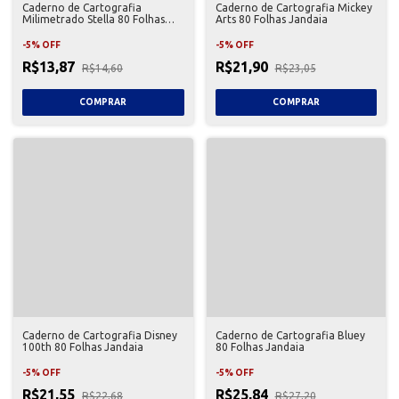
Caderno de Cartografia
Caderno de Cartografia Mickey
Milimetrado Stella 80 Folhas
Arts 80 Folhas Jandaia
Jandaia
-
5
%
OFF
-
5
%
OFF
R$13,87
R$21,90
R$14,60
R$23,05
Caderno de Cartografia Disney
Caderno de Cartografia Bluey
100th 80 Folhas Jandaia
80 Folhas Jandaia
-
5
%
OFF
-
5
%
OFF
R$21,55
R$25,84
R$22,68
R$27,20