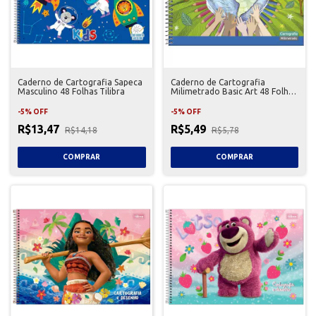
Caderno de Cartografia Sapeca
Caderno de Cartografia
Masculino 48 Folhas Tilibra
Milimetrado Basic Art 48 Folhas
Jandaia
-
5
%
OFF
-
5
%
OFF
R$13,47
R$5,49
R$14,18
R$5,78