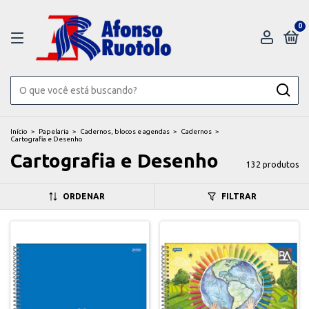
0
Início
>
Papelaria
>
Cadernos, blocos e agendas
>
Cadernos
>
Cartografia e Desenho
Cartografia e Desenho
132 produtos
ORDENAR
FILTRAR