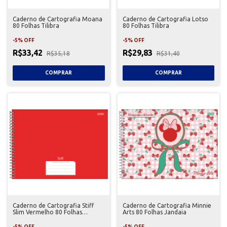
Caderno de Cartografia Moana
Caderno de Cartografia Lotso
80 Folhas Tilibra
80 Folhas Tilibra
-
5
%
OFF
-
5
%
OFF
R$33,42
R$29,83
R$35,18
R$31,40
Caderno de Cartografia Stiff
Caderno de Cartografia Minnie
Slim Vermelho 80 Folhas
Arts 80 Folhas Jandaia
Jandaia
-
5
%
OFF
-
5
%
OFF