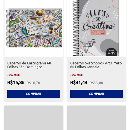
Caderno de Cartografia 60
Caderno Sketchbook Arts Preto
Folhas São Domingos
80 Folhas Jandaia
-
5
%
OFF
-
5
%
OFF
R$15,86
R$31,43
R$16,70
R$33,08