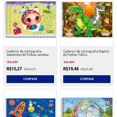
Caderno de Cartografia
Caderno de Cartografia Raptor
Sweetness 80 Folhas Jandaia
80 Folhas Tilibra
-
5
%
OFF
-
5
%
OFF
R$15,27
R$19,46
R$16,07
R$20,48