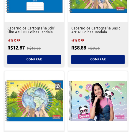
Caderno de Cartografia Stiff
Caderno de Cartografia Basic
Slim Azul 80 Folhas Jandaia
Art 48 Folhas Jandaia
-
5
%
OFF
-
5
%
OFF
R$12,87
R$8,88
R$13,55
R$9,35