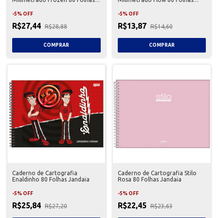
Jandaia
Jandaia
-
5
%
OFF
-
5
%
OFF
R$27,44
R$13,87
R$28,88
R$14,60
Caderno de Cartografia
Caderno de Cartografia Stilo
Enaldinho 80 Folhas Jandaia
Rosa 80 Folhas Jandaia
-
5
%
OFF
-
5
%
OFF
R$25,84
R$22,45
R$27,20
R$23,63