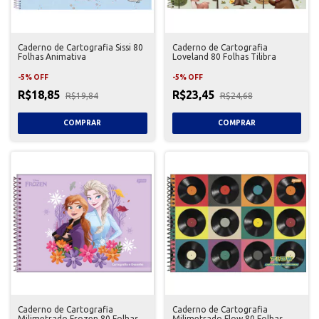
Caderno de Cartografia Sissi 80
Caderno de Cartografia
Folhas Animativa
Loveland 80 Folhas Tilibra
-
5
%
OFF
-
5
%
OFF
R$18,85
R$23,45
R$19,84
R$24,68
Caderno de Cartografia
Caderno de Cartografia
Milimetrado Frozen 80 Folhas
Milimetrado Flow 80 Folhas