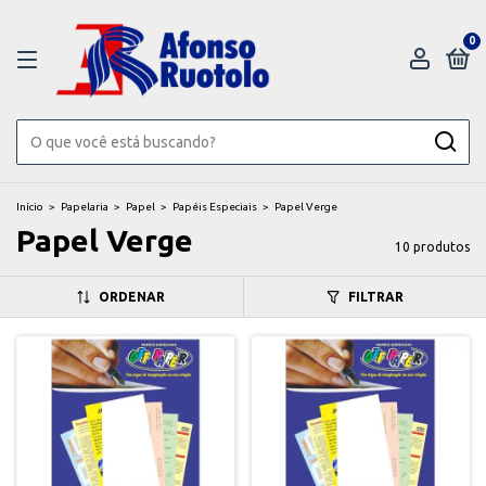
0
Início
>
Papelaria
>
Papel
>
Papéis Especiais
>
Papel Verge
Papel Verge
10 produtos
ORDENAR
FILTRAR