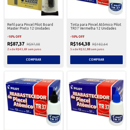
Refil para Pincel Pilot Board
Tinta para Pincel Atômico Pilot
Master Preto 12 Unidades
TR37 Vermelha 12 Unidades
-
10
%
OFF
-
10
%
OFF
R$87,37
R$164,38
R$97,08
R$182,64
2
x
de
R$43,69
sem juros
5
x
de
R$32,88
sem juros