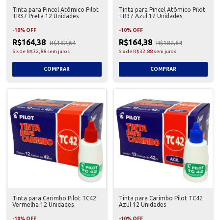
Tinta para Pincel Atômico Pilot
Tinta para Pincel Atômico Pilot
TR37 Preta 12 Unidades
TR37 Azul 12 Unidades
-
10
%
OFF
-
10
%
OFF
R$164,38
R$164,38
R$182,64
R$182,64
5
x
de
R$32,88
sem juros
5
x
de
R$32,88
sem juros
Tinta para Carimbo Pilot TC42
Tinta para Carimbo Pilot TC42
Vermelha 12 Unidades
Azul 12 Unidades
-
10
%
OFF
-
10
%
OFF