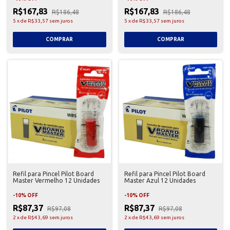
R$167,83
R$167,83
R$186,48
R$186,48
5
x
de
R$33,57
sem juros
5
x
de
R$33,57
sem juros
Refil para Pincel Pilot Board
Refil para Pincel Pilot Board
Master Vermelho 12 Unidades
Master Azul 12 Unidades
-
10
%
OFF
-
10
%
OFF
R$87,37
R$87,37
R$97,08
R$97,08
2
x
de
R$43,69
sem juros
2
x
de
R$43,69
sem juros