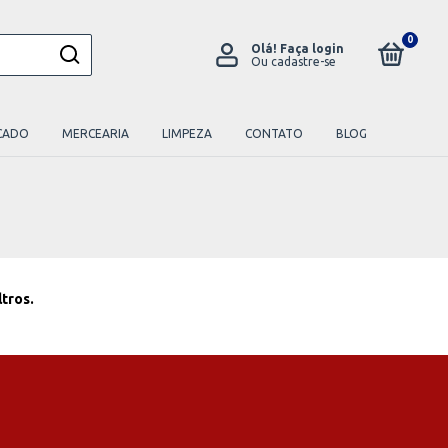
0
Olá!
Faça login
Ou cadastre-se
CADO
MERCEARIA
LIMPEZA
CONTATO
BLOG
ltros.