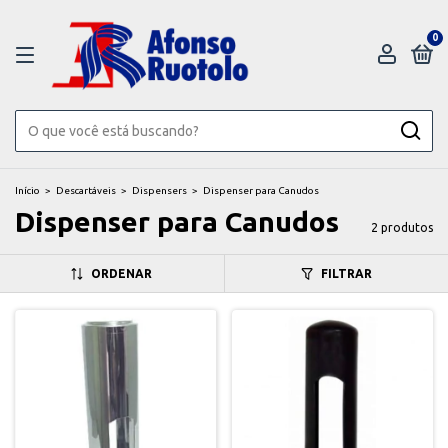
0
Início
>
Descartáveis
>
Dispensers
>
Dispenser para Canudos
Dispenser para Canudos
2 produtos
ORDENAR
FILTRAR