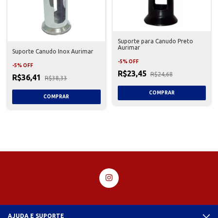
Suporte para Canudo Preto
Aurimar
Suporte Canudo Inox Aurimar
-
5
%
OFF
-
5
%
OFF
R$23,45
R$24,68
R$36,41
R$38,33
AJUDA E SUPORTE