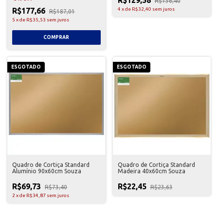
R$136,40
R$177,66
4
x
de
R$32,40
sem juros
R$187,01
5
x
de
R$35,53
sem juros
ESGOTADO
ESGOTADO
Quadro de Cortiça Standard
Quadro de Cortiça Standard
Alumínio 90x60cm Souza
Madeira 40x60cm Souza
R$69,73
R$22,45
R$73,40
R$23,63
2
x
de
R$34,87
sem juros