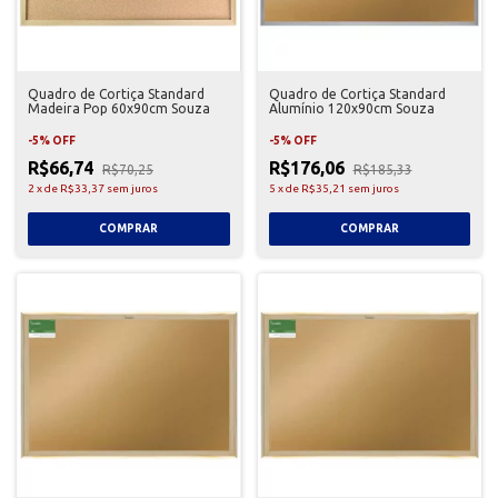
Quadro de Cortiça Standard
Quadro de Cortiça Standard
Madeira Pop 60x90cm Souza
Alumínio 120x90cm Souza
-
5
%
OFF
-
5
%
OFF
R$66,74
R$176,06
R$70,25
R$185,33
2
x
de
R$33,37
sem juros
5
x
de
R$35,21
sem juros