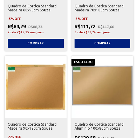
Quadro de Cortiça Standard
Quadro de Cortiça Standard
Madeira 60x90cm Souza
Madeira 70x100cm Souza
-
5
%
OFF
-
5
%
OFF
R$84,29
R$111,72
R$88,73
R$117,60
2
x
de
R$42,15
sem juros
3
x
de
R$37,24
sem juros
ESGOTADO
Quadro de Cortiça Standard
Quadro de Cortiça Standard
Madeira 90x120cm Souza
Alumínio 100x80cm Souza
R$129,58
-
5
%
OFF