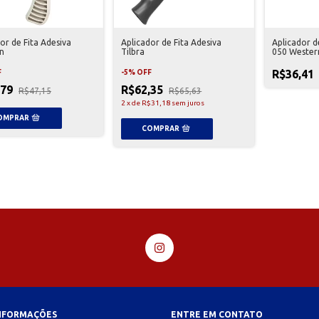
or de Fita Adesiva
Aplicador de Fita Adesiva
Aplicador d
n
Tilbra
050 Wester
R$36,41
F
-
5
%
OFF
,79
R$62,35
R$47,15
R$65,63
2
x
de
R$31,18
sem juros
INFORMAÇÕES
ENTRE EM CONTATO