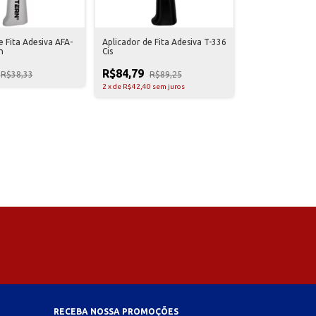
e Fita Adesiva AFA-
Aplicador de Fita Adesiva T-336
n
Cis
R$84,79
R$38,33
R$89,25
2
x
de
R$42,40
sem juros
RECEBA NOSSA PROMOÇÕES