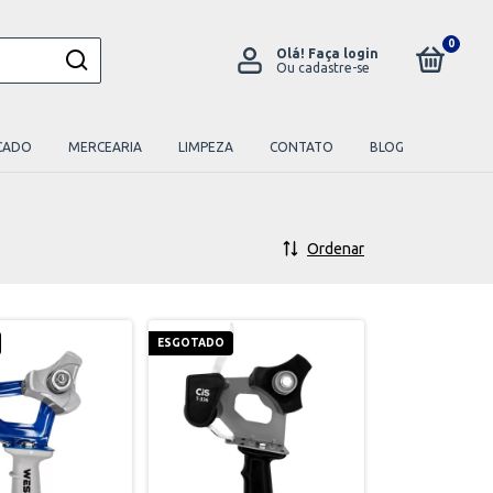
0
Olá!
Faça login
Ou cadastre-se
CADO
MERCEARIA
LIMPEZA
CONTATO
BLOG
Ordenar
ESGOTADO