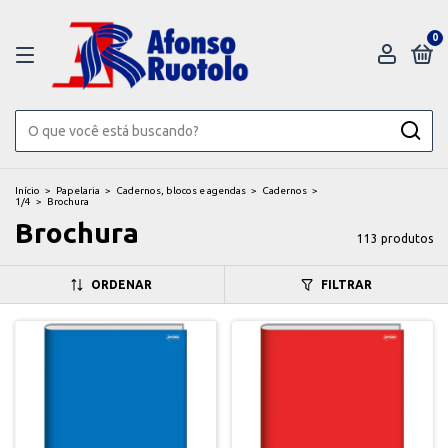
0
Início
>
Papelaria
>
Cadernos, blocos e agendas
>
Cadernos
>
1/4
>
Brochura
Brochura
113 produtos
ORDENAR
FILTRAR