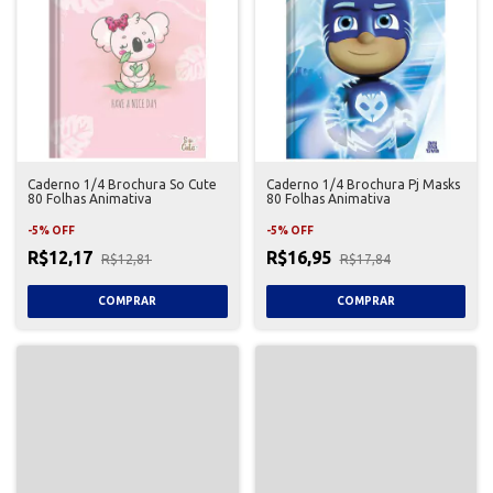
Caderno 1/4 Brochura So Cute
Caderno 1/4 Brochura Pj Masks
80 Folhas Animativa
80 Folhas Animativa
-
5
%
OFF
-
5
%
OFF
R$12,17
R$16,95
R$12,81
R$17,84