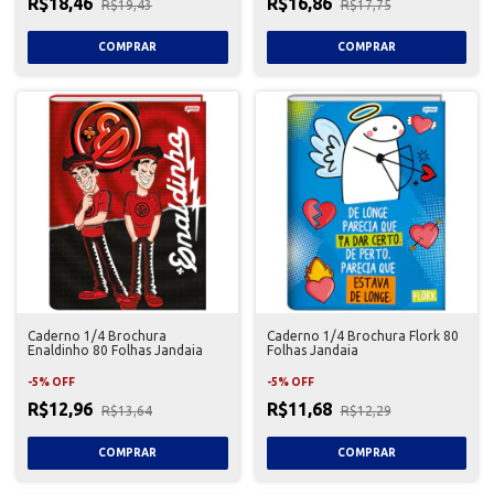
R$18,46
R$16,86
R$19,43
R$17,75
Caderno 1/4 Brochura
Caderno 1/4 Brochura Flork 80
Enaldinho 80 Folhas Jandaia
Folhas Jandaia
-
5
%
OFF
-
5
%
OFF
R$12,96
R$11,68
R$13,64
R$12,29