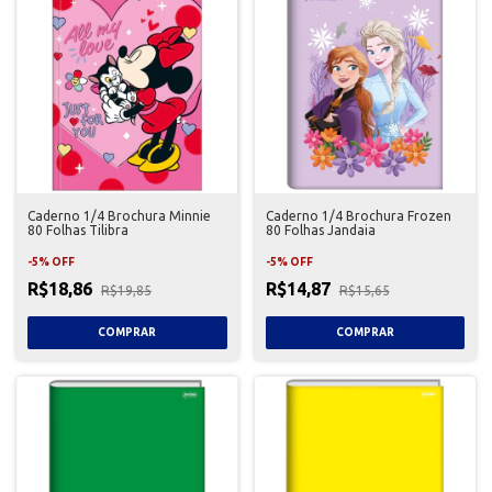
Caderno 1/4 Brochura Minnie
Caderno 1/4 Brochura Frozen
80 Folhas Tilibra
80 Folhas Jandaia
-
5
%
OFF
-
5
%
OFF
R$18,86
R$14,87
R$19,85
R$15,65