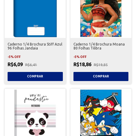
Caderno 1/4 Brochura Stiff Azul
Caderno 1/4 Brochura Moana
96 Folhas Jandaia
80 Folhas Tilibra
-
5
%
OFF
-
5
%
OFF
R$6,09
R$18,86
R$6,41
R$19,85