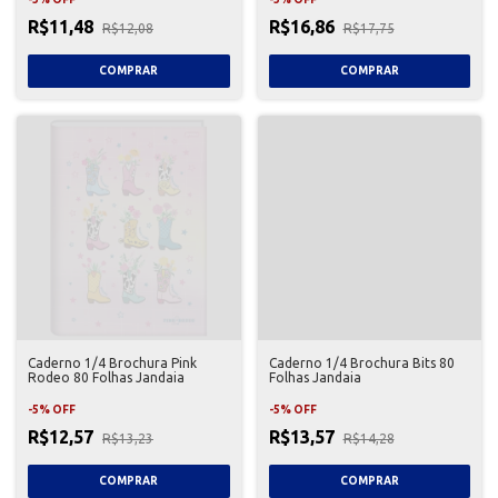
R$11,48
R$16,86
R$12,08
R$17,75
Caderno 1/4 Brochura Pink
Caderno 1/4 Brochura Bits 80
Rodeo 80 Folhas Jandaia
Folhas Jandaia
-
5
%
OFF
-
5
%
OFF
R$12,57
R$13,57
R$13,23
R$14,28