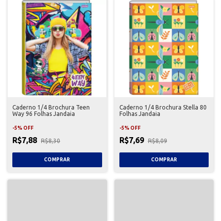
Caderno 1/4 Brochura Teen
Caderno 1/4 Brochura Stella 80
Way 96 Folhas Jandaia
Folhas Jandaia
-
5
%
OFF
-
5
%
OFF
R$7,88
R$7,69
R$8,30
R$8,09