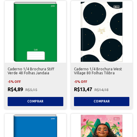
Caderno 1/4 Brochura Stiff
Caderno 1/4 Brochura West
Verde 48 Folhas Jandaia
Village 80 Folhas Tilibra
-
5
%
OFF
-
5
%
OFF
R$4,89
R$13,47
R$5,15
R$14,18