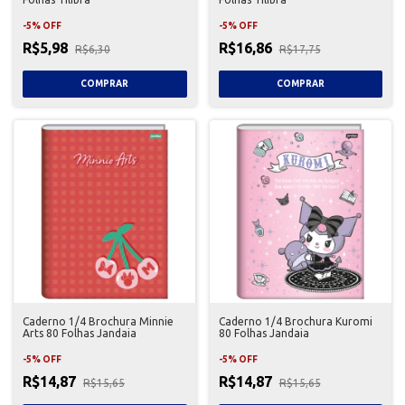
-
5
%
OFF
-
5
%
OFF
R$5,98
R$16,86
R$6,30
R$17,75
Caderno 1/4 Brochura Minnie
Caderno 1/4 Brochura Kuromi
Arts 80 Folhas Jandaia
80 Folhas Jandaia
-
5
%
OFF
-
5
%
OFF
R$14,87
R$14,87
R$15,65
R$15,65