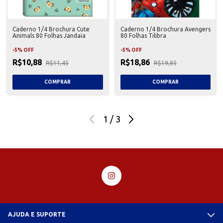
Caderno 1/4 Brochura Cute
Caderno 1/4 Brochura Avengers
Animals 80 Folhas Jandaia
80 Folhas Tilibra
-
5
%
OFF
-
5
%
OFF
R$10,88
R$18,86
R$11,45
R$19,85
1
/
3
AJUDA E SUPORTE