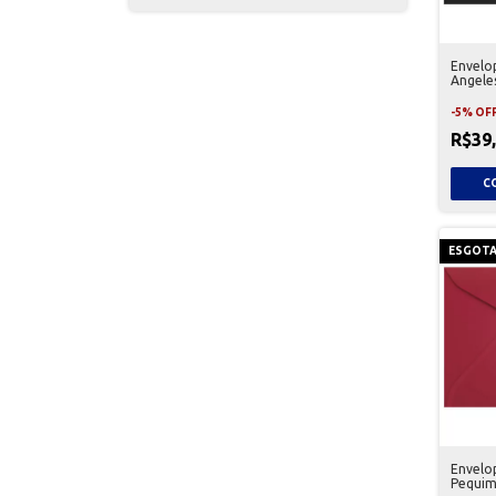
Envelo
Angeles
-
5
%
OF
R$39
ESGOT
Envelo
Pequim