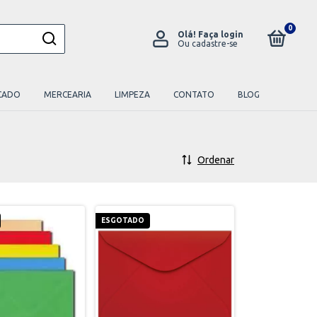
0
Olá!
Faça login
Ou cadastre-se
CADO
MERCEARIA
LIMPEZA
CONTATO
BLOG
Ordenar
ESGOTADO