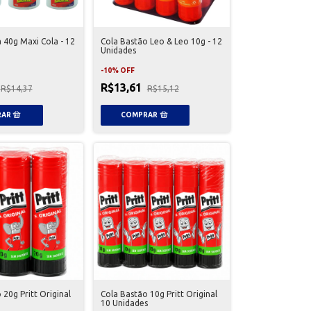
 40g Maxi Cola - 12
Cola Bastão Leo & Leo 10g - 12
Unidades
-
10
%
OFF
R$13,61
R$14,37
R$15,12
 20g Pritt Original
Cola Bastão 10g Pritt Original
10 Unidades