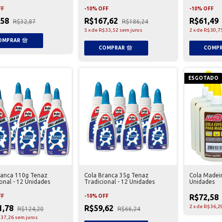
FF
-
10
%
OFF
-
10
%
OFF
,58
R$167,62
R$61,49
R$32,87
R$186,24
5
x
de
R$33,52
sem juros
2
x
de
R$30,7
ESGOTADO
ranca 110g Tenaz
Cola Branca 35g Tenaz
Cola Madei
onal - 12 Unidades
Tradicional - 12 Unidades
Unidades
R$72,58
FF
-
10
%
OFF
1,78
R$59,62
2
x
de
R$36,2
R$124,20
R$66,24
37,26
sem juros