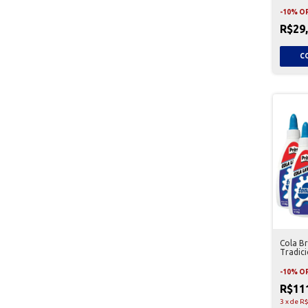
-
10
%
O
R$29
Cola B
Tradici
-
10
%
O
R$11
3
x
de
R$