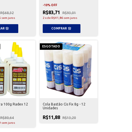
-
10
%
OFF
R$83,71
R$68,32
R$93,01
5
sem juros
2
x
de
R$41,86
sem juros
ESGOTADO
ra 100g Radex 12
Cola Bastão Cis Fix 8g - 12
Unidades
R$11,88
R$80,64
R$13,20
9
sem juros