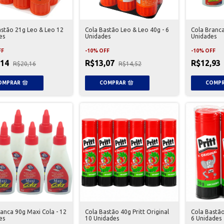
astão 21g Leo & Leo 12
Cola Bastão Leo & Leo 40g - 6
Cola Branca
es
Unidades
Unidades
FF
-
10
%
OFF
-
10
%
OFF
,14
R$13,07
R$12,93
R$20,16
R$14,52
anca 90g Maxi Cola - 12
Cola Bastão 40g Pritt Original
Cola Bastão
es
10 Unidades
6 Unidades