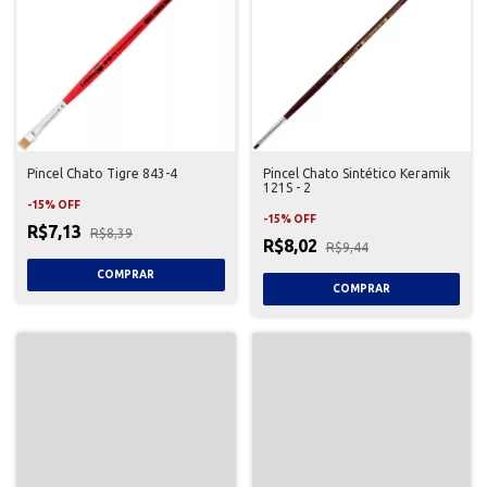
Pincel Chato Tigre 843-4
Pincel Chato Sintético Keramik
121S - 2
-
15
%
OFF
-
15
%
OFF
R$7,13
R$8,39
R$8,02
R$9,44