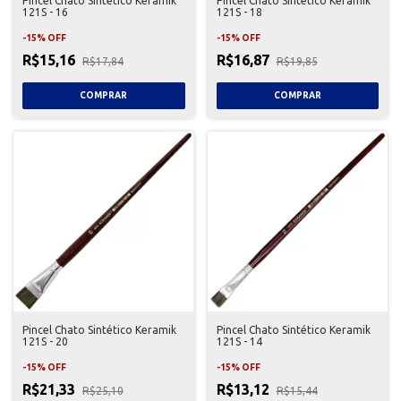
Pincel Chato Sintético Keramik
Pincel Chato Sintético Keramik
121S - 16
121S - 18
-
15
%
OFF
-
15
%
OFF
R$15,16
R$16,87
R$17,84
R$19,85
Pincel Chato Sintético Keramik
Pincel Chato Sintético Keramik
121S - 20
121S - 14
-
15
%
OFF
-
15
%
OFF
R$21,33
R$13,12
R$25,10
R$15,44