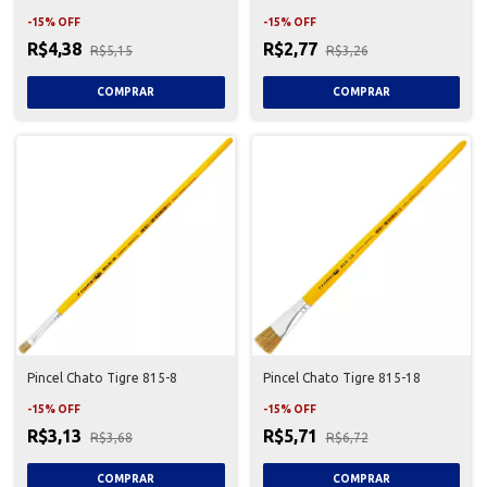
-
15
%
OFF
-
15
%
OFF
R$4,38
R$2,77
R$5,15
R$3,26
Pincel Chato Tigre 815-8
Pincel Chato Tigre 815-18
-
15
%
OFF
-
15
%
OFF
R$3,13
R$5,71
R$3,68
R$6,72