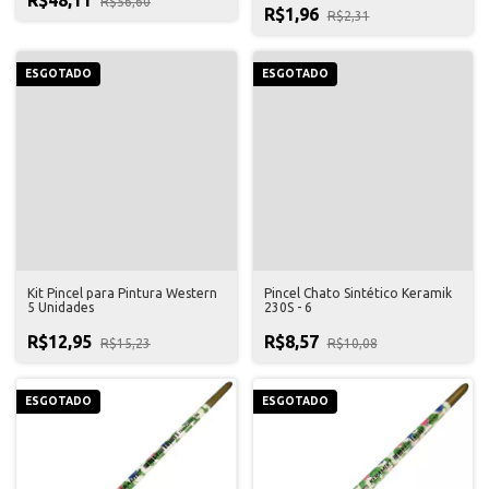
R$56,60
R$1,96
R$2,31
ESGOTADO
ESGOTADO
Kit Pincel para Pintura Western
Pincel Chato Sintético Keramik
5 Unidades
230S - 6
R$12,95
R$8,57
R$15,23
R$10,08
ESGOTADO
ESGOTADO