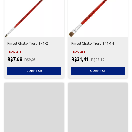
Pincel Chato Tigre 141-2
Pincel Chato Tigre 141-14
-
15
%
OFF
-
15
%
OFF
R$7,68
R$21,41
R$9,03
R$25,19