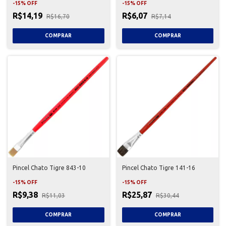
-
15
%
OFF
-
15
%
OFF
R$14,19
R$6,07
R$16,70
R$7,14
Pincel Chato Tigre 843-10
Pincel Chato Tigre 141-16
-
15
%
OFF
-
15
%
OFF
R$9,38
R$25,87
R$11,03
R$30,44