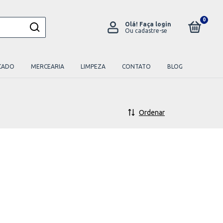
0
Olá!
Faça login
Ou cadastre-se
CADO
MERCEARIA
LIMPEZA
CONTATO
BLOG
Ordenar