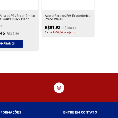
Para os Pés Ergonômico
Apoio Para os Pés Ergonômico
a Souza Black Piano
Preto Waleu
R$91,92
FF
R$108,14
,46
3
x
de
R$30,64
sem juros
R$62,90
INFORMAÇÕES
ENTRE EM CONTATO