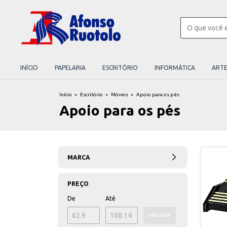
INÍCIO
PAPELARIA
ESCRITÓRIO
INFORMÁTICA
ART
Início
>
Escritório
>
Móveis
>
Apoio para os pés
Apoio para os pés
MARCA
PREÇO
De
Até
APLICAR