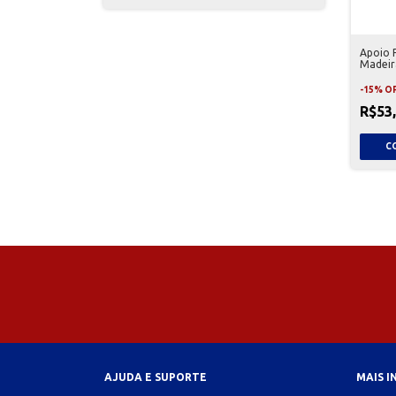
Apoio 
Madeir
-
15
%
O
R$53
AJUDA E SUPORTE
MAIS 