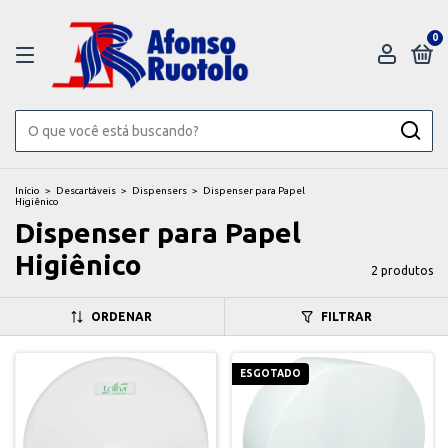
0
Início
>
Descartáveis
>
Dispensers
>
Dispenser para Papel
Higiênico
Dispenser para Papel
Higiênico
2 produtos
ORDENAR
FILTRAR
ESGOTADO