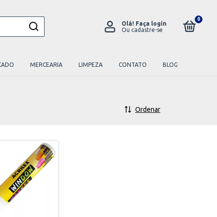
0
Olá!
Faça login
Ou cadastre-se
CADO
MERCEARIA
LIMPEZA
CONTATO
BLOG
Ordenar