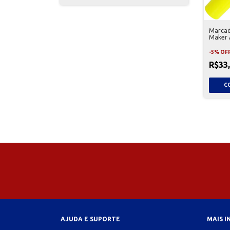
Marcad
Maker 
-
5
%
OF
R$33
AJUDA E SUPORTE
MAIS 