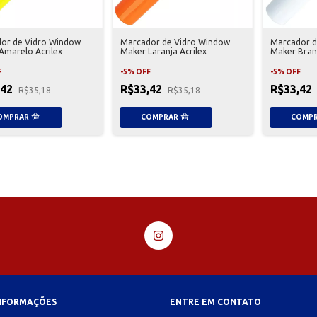
or de Vidro Window
Marcador de Vidro Window
Marcador d
Amarelo Acrilex
Maker Laranja Acrilex
Maker Bran
F
-
5
%
OFF
-
5
%
OFF
,42
R$33,42
R$33,42
R$35,18
R$35,18
INFORMAÇÕES
ENTRE EM CONTATO