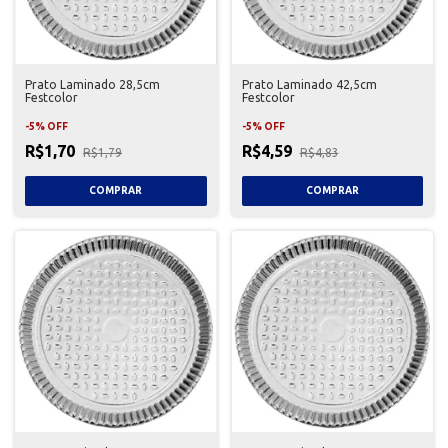
Prato Laminado 28,5cm
Prato Laminado 42,5cm
Festcolor
Festcolor
-
5
%
OFF
-
5
%
OFF
R$1,70
R$4,59
R$1,79
R$4,83