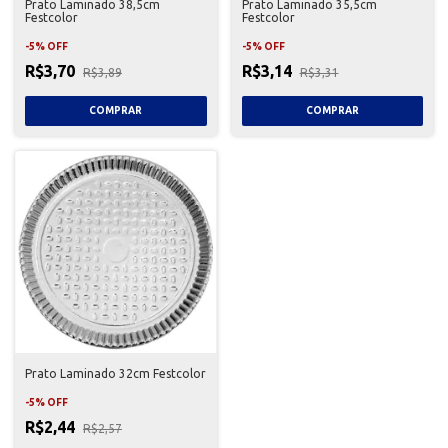
Prato Laminado 38,5cm
Prato Laminado 35,5cm
Festcolor
Festcolor
-
5
%
OFF
-
5
%
OFF
R$3,70
R$3,14
R$3,89
R$3,31
Prato Laminado 32cm Festcolor
-
5
%
OFF
R$2,44
R$2,57