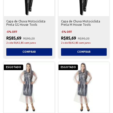
Capa de Chuva Motociclista
Capa de Chuva Motociclista
Preta GG House Tools
Preta M House Tools
-
5
%
OFF
-
5
%
OFF
R$85,69
R$85,69
R$90,20
R$90,20
2
x
de
R$42,85
sem juros
2
x
de
R$42,85
sem juros
ESGOTADO
ESGOTADO