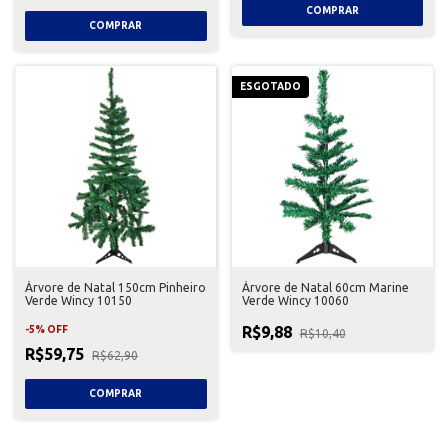
ESGOTADO
Árvore de Natal 150cm Pinheiro
Árvore de Natal 60cm Marine
Verde Wincy 10150
Verde Wincy 10060
R$9,88
-
5
%
OFF
R$10,40
R$59,75
R$62,90