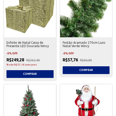
Enfeite de Natal Caixa de
Festão Aramado 270cm Luxo
Presente LED Dourada Wincy
Natal Verde Wincy
-
5
%
OFF
-
5
%
OFF
R$249,28
R$57,76
R$262,40
R$60,80
8
x
de
R$31,16
sem juros