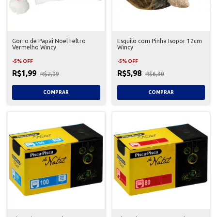
Gorro de Papai Noel Feltro
Esquilo com Pinha Isopor 12cm
Vermelho Wincy
Wincy
-
5
%
OFF
-
5
%
OFF
R$1,99
R$5,98
R$2,09
R$6,30