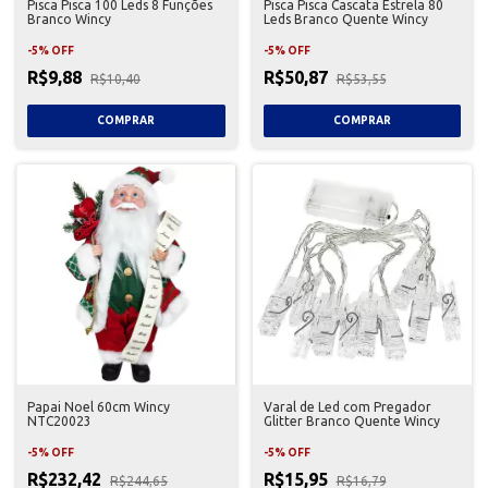
Pisca Pisca 100 Leds 8 Funções
Pisca Pisca Cascata Estrela 80
Branco Wincy
Leds Branco Quente Wincy
-
5
%
OFF
-
5
%
OFF
R$9,88
R$50,87
R$10,40
R$53,55
Papai Noel 60cm Wincy
Varal de Led com Pregador
NTC20023
Glitter Branco Quente Wincy
-
5
%
OFF
-
5
%
OFF
R$232,42
R$15,95
R$244,65
R$16,79