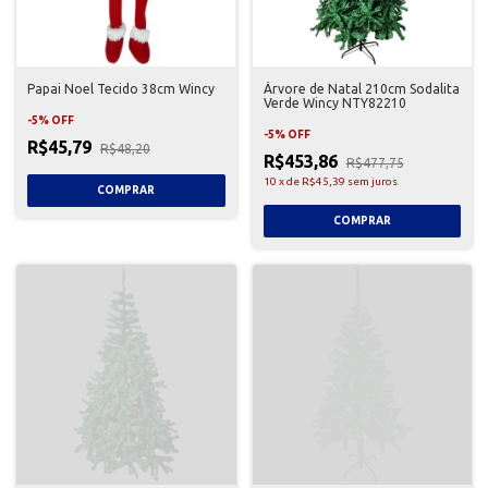
Papai Noel Tecido 38cm Wincy
Árvore de Natal 210cm Sodalita
Verde Wincy NTY82210
-
5
%
OFF
-
5
%
OFF
R$45,79
R$48,20
R$453,86
R$477,75
10
x
de
R$45,39
sem juros