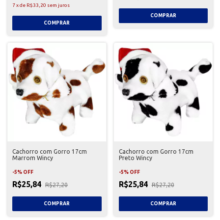
7
x
de
R$33,20
sem juros
Cachorro com Gorro 17cm
Cachorro com Gorro 17cm
Marrom Wincy
Preto Wincy
-
5
%
OFF
-
5
%
OFF
R$25,84
R$25,84
R$27,20
R$27,20