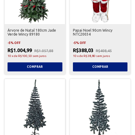
Árvore de Natal 180cm Jade
Papai Noel 90cm Wincy
Verde Wincy 89180
NTC20034
-
5
%
OFF
-
5
%
OFF
R$1.004,99
R$388,03
R$1.057,88
R$408,45
10
x
de
R$100,50
sem juros
10
x
de
R$38,80
sem juros