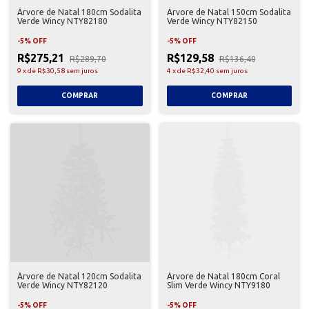
Árvore de Natal 180cm Sodalita
Árvore de Natal 150cm Sodalita
Verde Wincy NTY82180
Verde Wincy NTY82150
-
5
%
OFF
-
5
%
OFF
R$275,21
R$129,58
R$289,70
R$136,40
9
x
de
R$30,58
sem juros
4
x
de
R$32,40
sem juros
Árvore de Natal 120cm Sodalita
Árvore de Natal 180cm Coral
Verde Wincy NTY82120
Slim Verde Wincy NTY9180
-
5
%
OFF
-
5
%
OFF