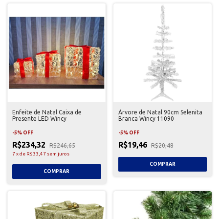
Enfeite de Natal Caixa de
Árvore de Natal 90cm Selenita
Presente LED Wincy
Branca Wincy 11090
-
5
%
OFF
-
5
%
OFF
R$234,32
R$19,46
R$246,65
R$20,48
7
x
de
R$33,47
sem juros