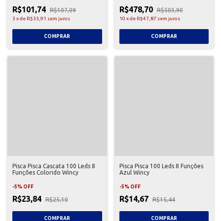
R$101,74
R$478,70
R$107,09
R$503,90
3
x
de
R$33,91
sem juros
10
x
de
R$47,87
sem juros
Pisca Pisca Cascata 100 Leds 8
Pisca Pisca 100 Leds 8 Funções
Funções Colorido Wincy
Azul Wincy
-
5
%
OFF
-
5
%
OFF
R$23,84
R$14,67
R$25,10
R$15,44