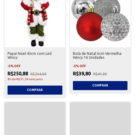
Papai Noel 45cm com Led
Bola de Natal 6cm Vermelha
Wincy
Wincy 16 Unidades
-
5
%
OFF
-
5
%
OFF
R$250,88
R$39,80
R$264,08
R$41,90
8
x
de
R$31,36
sem juros