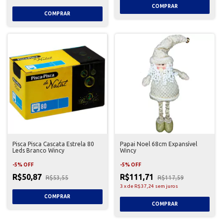
Pisca Pisca Cascata Estrela 80
Papai Noel 68cm Expansível
Leds Branco Wincy
Wincy
-
5
%
OFF
-
5
%
OFF
R$50,87
R$111,71
R$53,55
R$117,59
3
x
de
R$37,24
sem juros