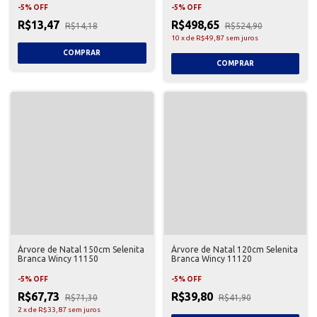
-
5
%
OFF
-
5
%
OFF
R$13,47
R$498,65
R$14,18
R$524,90
10
x
de
R$49,87
sem juros
Árvore de Natal 150cm Selenita
Árvore de Natal 120cm Selenita
Branca Wincy 11150
Branca Wincy 11120
-
5
%
OFF
-
5
%
OFF
R$67,73
R$39,80
R$71,30
R$41,90
2
x
de
R$33,87
sem juros