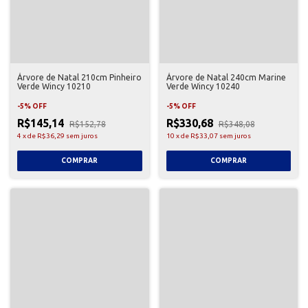
Árvore de Natal 210cm Pinheiro
Árvore de Natal 240cm Marine
Verde Wincy 10210
Verde Wincy 10240
-
5
%
OFF
-
5
%
OFF
R$145,14
R$330,68
R$152,78
R$348,08
4
x
de
R$36,29
sem juros
10
x
de
R$33,07
sem juros