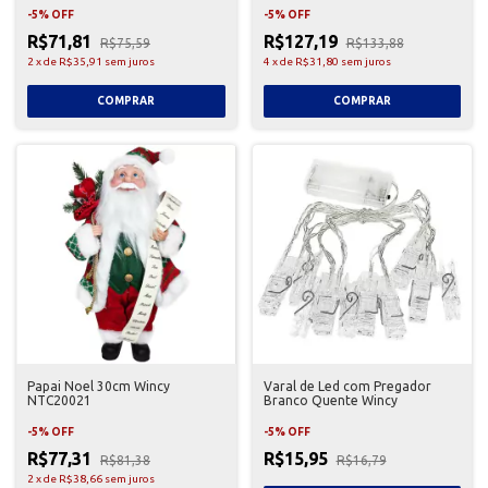
-
5
%
OFF
-
5
%
OFF
R$71,81
R$127,19
R$75,59
R$133,88
2
x
de
R$35,91
sem juros
4
x
de
R$31,80
sem juros
Papai Noel 30cm Wincy
Varal de Led com Pregador
NTC20021
Branco Quente Wincy
-
5
%
OFF
-
5
%
OFF
R$77,31
R$15,95
R$81,38
R$16,79
2
x
de
R$38,66
sem juros