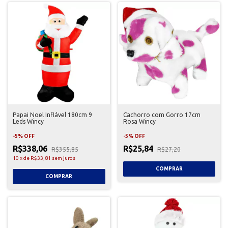
Papai Noel Inflável 180cm 9
Cachorro com Gorro 17cm
Leds Wincy
Rosa Wincy
-
5
%
OFF
-
5
%
OFF
R$338,06
R$25,84
R$355,85
R$27,20
10
x
de
R$33,81
sem juros