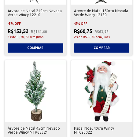
Árvore de Natal 210cm Nevada
Árvore de Natal 150cm Nevada
Verde Wincy 12210
Verde Wincy 12150
-
5
%
OFF
-
5
%
OFF
R$153,52
R$60,75
R$161,60
R$63,95
5
x
de
R$30,70
sem juros
2
x
de
R$30,38
sem juros
Árvore de Natal 45cm Nevado
Papai Noel 40cm Wincy
Verde Wincy NTR68321
NTC20022