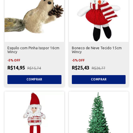
Esquilo com Pinha Isopor 16cm
Boneco de Neve Tecido 15cm
Wincy
Wincy
-
5
%
OFF
-
5
%
OFF
R$14,95
R$25,43
R$15,74
R$26,77