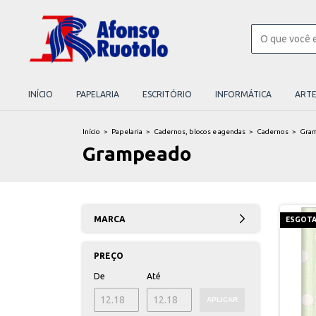
INÍCIO
PAPELARIA
ESCRITÓRIO
INFORMÁTICA
ART
Início
>
Papelaria
>
Cadernos, blocos e agendas
>
Cadernos
>
Gra
Grampeado
MARCA
ESGOT
PREÇO
De
Até
APLICAR