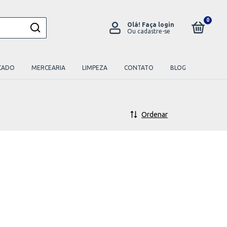
0
Olá!
Faça login
Ou cadastre-se
CADO
MERCEARIA
LIMPEZA
CONTATO
BLOG
Ordenar