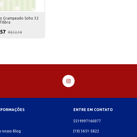
o Grampeado Soho 32
Tilibra
,57
R$12,18
INFORMAÇÕES
ENTRE EM CONTATO
o
5519997160077
 nosso Blog
(19) 3651-5822