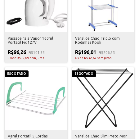
Passadeira a Vapor 160ml
Varal de Chão Triplo com
Portátil Fix 127V
Rodinhas Köök
R$96,26
R$196,01
R$101,33
R$206,33
3
x
de
R$32,09
sem juros
6
x
de
R$32,67
sem juros
ESGOTADO
ESGOTADO
Varal Portátil 5 Cordas
Varal de Chão Slim Preto Mor