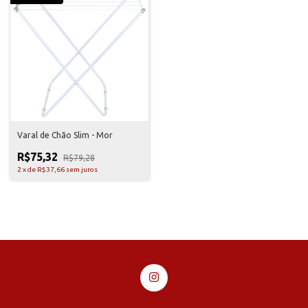
Varal de Chão Slim - Mor
R$75,32
R$79,28
2
x
de
R$37,66
sem juros