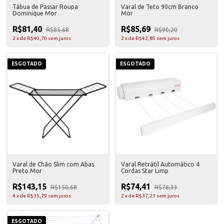
Tábua de Passar Roupa
Varal de Teto 90cm Branco
Dominique Mor
Mor
R$81,40
R$85,69
R$85,68
R$90,20
2
x
de
R$40,70
sem juros
2
x
de
R$42,85
sem juros
ESGOTADO
ESGOTADO
Varal de Chão Slim com Abas
Varal Retrátil Automático 4
Preto Mor
Cordas Star Limp
R$143,15
R$74,41
R$150,68
R$78,33
4
x
de
R$35,79
sem juros
2
x
de
R$37,21
sem juros
ESGOTADO