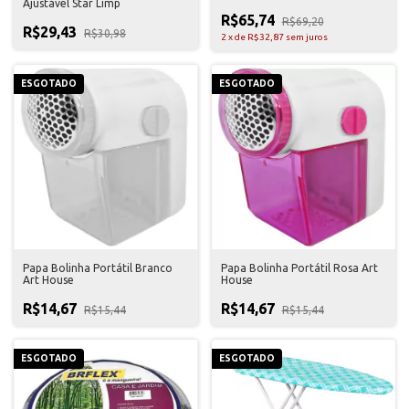
Ajustável Star Limp
R$65,74
R$69,20
R$29,43
R$30,98
2
x
de
R$32,87
sem juros
ESGOTADO
ESGOTADO
Papa Bolinha Portátil Branco
Papa Bolinha Portátil Rosa Art
Art House
House
R$14,67
R$14,67
R$15,44
R$15,44
ESGOTADO
ESGOTADO