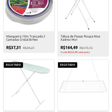
Mangueira 10m Trançada 3
Tábua de Passar Roupa Nice
Camadas Cristal Brflex
Xadrez Mor
R$37,31
R$164,49
R$39,27
R$173,15
5
x
de
R$32,90
sem juros
ESGOTADO
ESGOTADO