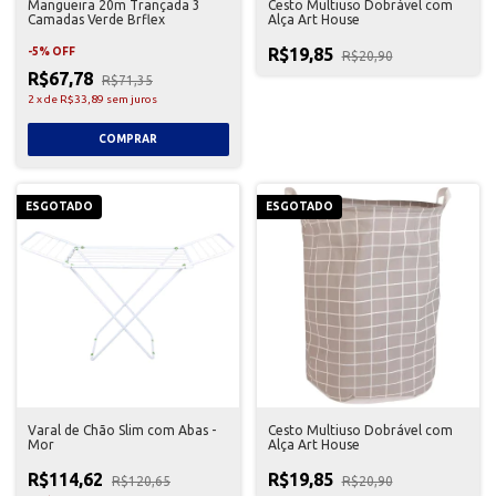
Mangueira 20m Trançada 3
Cesto Multiuso Dobrável com
Camadas Verde Brflex
Alça Art House
R$19,85
-
5
%
OFF
R$20,90
R$67,78
R$71,35
2
x
de
R$33,89
sem juros
ESGOTADO
ESGOTADO
Varal de Chão Slim com Abas -
Cesto Multiuso Dobrável com
Mor
Alça Art House
R$114,62
R$19,85
R$120,65
R$20,90