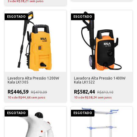
3
x
de
R$38,21
sem juros
ESGOTADO
ESGOTADO
Lavadora Alta Pressão 1200W
Lavadora Alta Pressão 1400W
Kala LK1305
Kala LK1522
R$446,59
R$582,44
R$470,09
R$613,10
10
x
de
R$44,66
sem juros
10
x
de
R$58,24
sem juros
ESGOTADO
ESGOTADO