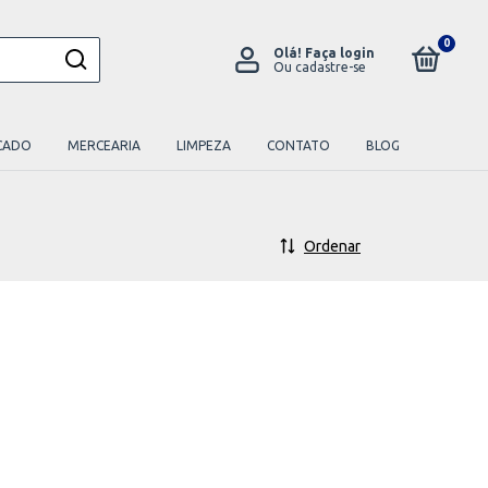
0
Olá!
Faça login
Ou cadastre-se
CADO
MERCEARIA
LIMPEZA
CONTATO
BLOG
Ordenar