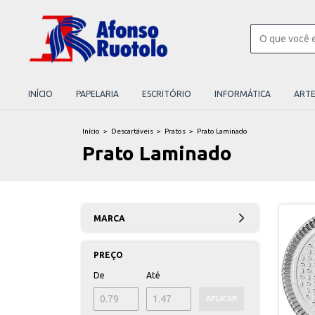
INÍCIO
PAPELARIA
ESCRITÓRIO
INFORMÁTICA
ART
Início
>
Descartáveis
>
Pratos
>
Prato Laminado
Prato Laminado
MARCA
PREÇO
De
Até
APLICAR