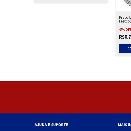
Prato 
Festco
-
5
%
OF
R$0,
AJUDA E SUPORTE
MAIS 