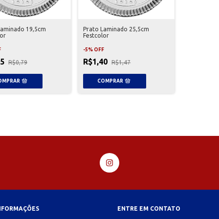
Laminado 19,5cm
Prato Laminado 25,5cm
lor
Festcolor
F
-
5
%
OFF
75
R$1,40
R$0,79
R$1,47
INFORMAÇÕES
ENTRE EM CONTATO