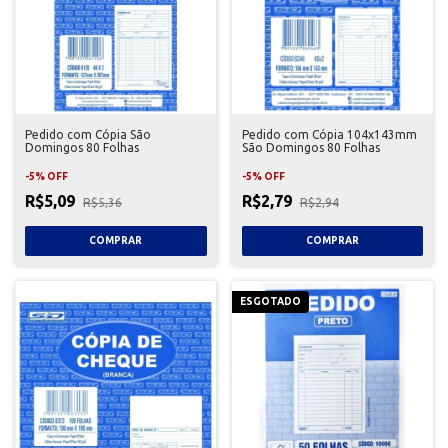
Pedido com Cópia São
Pedido com Cópia 104x143mm
Domingos 80 Folhas
São Domingos 80 Folhas
-
5
%
OFF
-
5
%
OFF
R$5,09
R$2,79
R$5,36
R$2,94
ESGOTADO