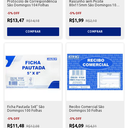
Protocolo de Correspondência
Rascunho sem Picote
São Domingos 104 Folhas
80x115mm São Domingos 100
Folhas
-
5
%
OFF
-
5
%
OFF
R$13,47
R$1,99
R$14,18
R$2,10
Ficha Pautada 5x8" São
Recibo Comercial São
Domingos 100 Folhas
Domingos 50 Folhas
-
5
%
OFF
-
5
%
OFF
R$11,48
R$4,09
R$12,08
R$4,31