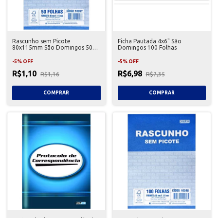
Rascunho sem Picote
Ficha Pautada 4x6" São
80x115mm São Domingos 50
Domingos 100 Folhas
Folhas
-
5
%
OFF
-
5
%
OFF
R$1,10
R$6,98
R$1,16
R$7,35