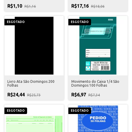
R$1,10
R$17,16
R$1,16
R$18,06
ESGOTADO
ESGOTADO
Livro Ata São Domingos 200
Movimento do Caixa 1/4 São
Folhas
Domingos 100 Folhas
R$24,44
R$6,97
R$25,73
R$7,34
ESGOTADO
ESGOTADO