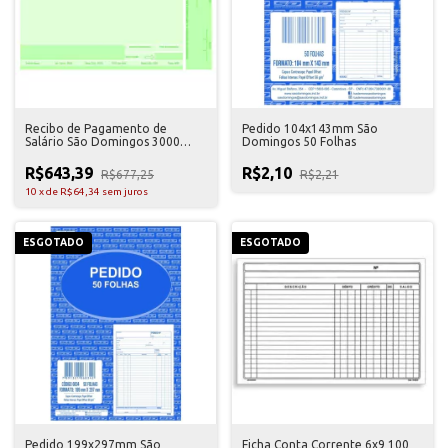
Recibo de Pagamento de
Pedido 104x143mm São
Salário São Domingos 3000
Domingos 50 Folhas
Folhas
R$643,39
R$2,10
R$677,25
R$2,21
10
x
de
R$64,34
sem juros
ESGOTADO
ESGOTADO
Pedido 199x297mm São
Ficha Conta Corrente 6x9 100