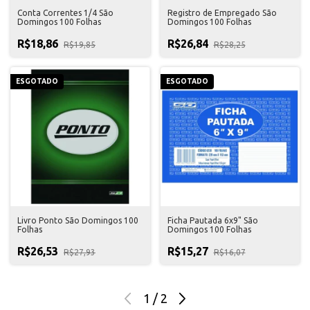
Conta Correntes 1/4 São
Registro de Empregado São
Domingos 100 Folhas
Domingos 100 Folhas
R$18,86
R$26,84
R$19,85
R$28,25
ESGOTADO
ESGOTADO
Livro Ponto São Domingos 100
Ficha Pautada 6x9" São
Folhas
Domingos 100 Folhas
R$26,53
R$15,27
R$27,93
R$16,07
1
/
2