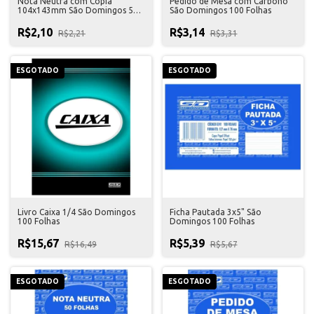
Nota Neutra com Cópia
Pedido de Mesa com Carbono
104x143mm São Domingos 50
São Domingos 100 Folhas
Folhas
R$2,10
R$3,14
R$2,21
R$3,31
ESGOTADO
ESGOTADO
Livro Caixa 1/4 São Domingos
Ficha Pautada 3x5" São
100 Folhas
Domingos 100 Folhas
R$15,67
R$5,39
R$16,49
R$5,67
ESGOTADO
ESGOTADO