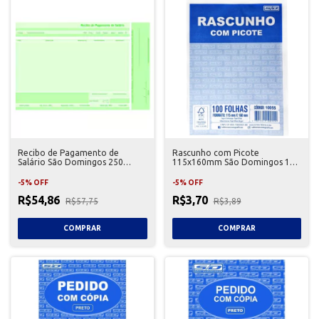
Recibo de Pagamento de
Rascunho com Picote
Salário São Domingos 250
115x160mm São Domingos 100
Folhas
Folhas
-
5
%
OFF
-
5
%
OFF
R$54,86
R$3,70
R$57,75
R$3,89