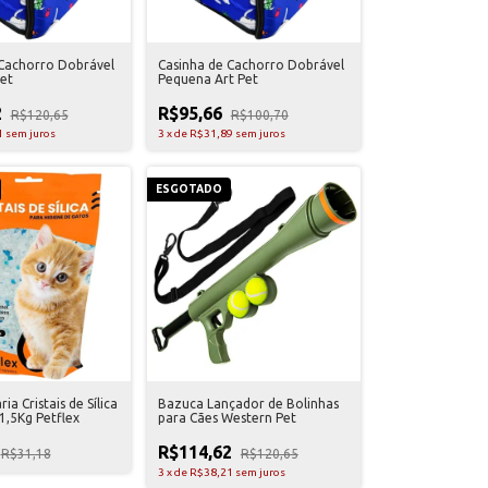
 Cachorro Dobrável
Casinha de Cachorro Dobrável
et
Pequena Art Pet
2
R$95,66
R$120,65
R$100,70
1
sem juros
3
x
de
R$31,89
sem juros
ESGOTADO
ria Cristais de Sílica
Bazuca Lançador de Bolinhas
1,5Kg Petflex
para Cães Western Pet
R$114,62
R$31,18
R$120,65
3
x
de
R$38,21
sem juros