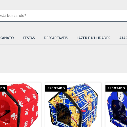
ESANATO
FESTAS
DESCARTÁVEIS
LAZER E UTILIDADES
ATA
ADO
ESGOTADO
ESGOTADO