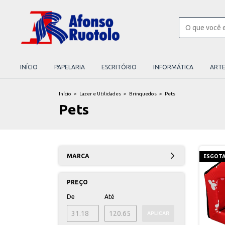
INÍCIO
PAPELARIA
ESCRITÓRIO
INFORMÁTICA
ART
Início
>
Lazer e Utilidades
>
Brinquedos
>
Pets
Pets
MARCA
ESGOT
PREÇO
De
Até
APLICAR