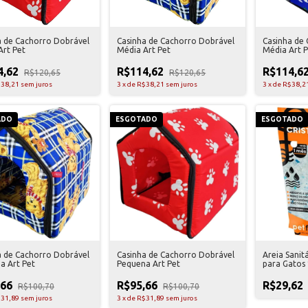
a de Cachorro Dobrável
Casinha de Cachorro Dobrável
Casinha de
Art Pet
Média Art Pet
Média Art P
4,62
R$114,62
R$114,6
R$120,65
R$120,65
38,21
sem juros
3
x
de
R$38,21
sem juros
3
x
de
R$38,2
ADO
ESGOTADO
ESGOTADO
a de Cachorro Dobrável
Casinha de Cachorro Dobrável
Areia Sanitá
a Art Pet
Pequena Art Pet
para Gatos 
,66
R$95,66
R$29,62
R$100,70
R$100,70
31,89
sem juros
3
x
de
R$31,89
sem juros