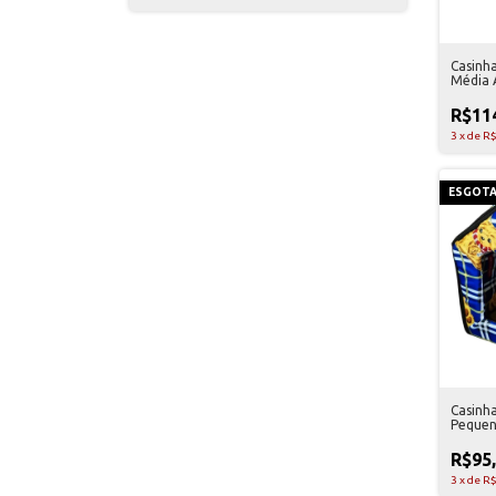
Casinh
Média 
R$11
3
x
de
R$
ESGOT
Casinh
Pequen
R$95
3
x
de
R$