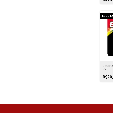
ESGOT
Bateria
9V
R$20