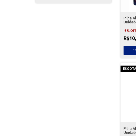
Pilha A
Unidad
-
5
%
OF
R$10
ESGOT
Pilha A
Unidad