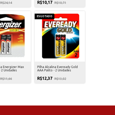
R$10,17
R$24,14
R$10,71
ESGOTADO
ina Energizer Max
Pilha Alcalina Eveready Gold
- 2 Unidades
AAA Palito - 2 Unidades
R$12,37
R$11,66
R$13,02