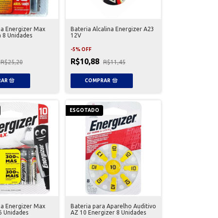
ina Energizer Max
Bateria Alcalina Energizer A23
 8 Unidades
12V
-
5
%
OFF
R$10,88
R$25,20
R$11,45
ESGOTADO
ina Energizer Max
Bateria para Aparelho Auditivo
6 Unidades
AZ 10 Energizer 8 Unidades