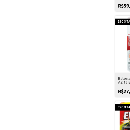
R$59
ESGOT
Bateri
AZ 13 
R$27
ESGOT