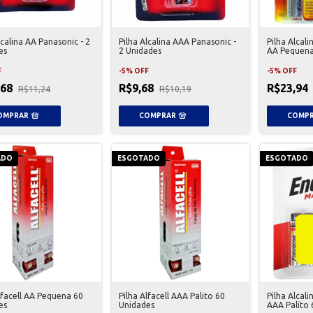
lcalina AA Panasonic - 2
Pilha Alcalina AAA Panasonic -
Pilha Alcal
es
2 Unidades
AA Pequena
F
-
5
%
OFF
-
5
%
OFF
,68
R$9,68
R$23,94
R$11,24
R$10,19
ADO
ESGOTADO
ESGOTADO
lfacell AA Pequena 60
Pilha Alfacell AAA Palito 60
Pilha Alcal
es
Unidades
AAA Palito 