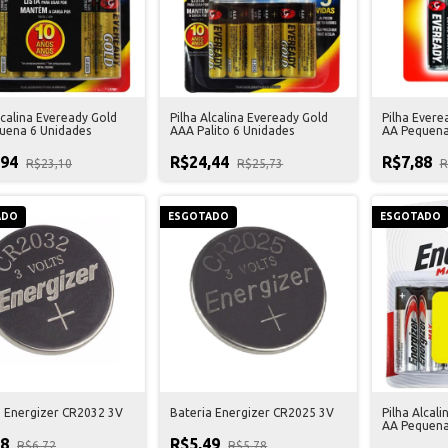
lcalina Eveready Gold
Pilha Alcalina Eveready Gold
Pilha Evere
uena 6 Unidades
AAA Palito 6 Unidades
AA Pequena
,94
R$24,44
R$7,88
R$23,10
R$25,73
R
ADO
ESGOTADO
ESGOTADO
a Energizer CR2032 3V
Bateria Energizer CR2025 3V
Pilha Alcal
AA Pequena
38
R$5,49
R$6,72
R$5,78