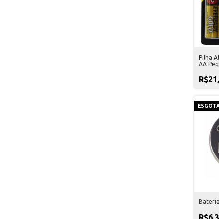
Pilha A
AA Peq
R$21
ESGOT
Bateri
R$6,