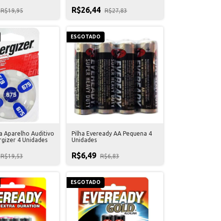
R$26,44
R$19,95
R$27,83
ESGOTADO
a Aparelho Auditivo
Pilha Eveready AA Pequena 4
gizer 4 Unidades
Unidades
R$6,49
R$19,53
R$6,83
ESGOTADO