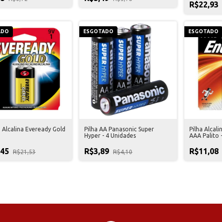
R$22,93
ADO
ESGOTADO
ESGOTADO
 Alcalina Eveready Gold
Pilha AA Panasonic Super
Pilha Alcal
Hyper - 4 Unidades
AAA Palito 
,45
R$3,89
R$11,08
R$21,53
R$4,10