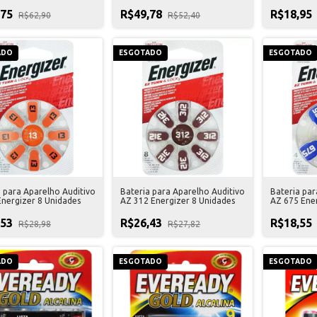
,75
R$49,78
R$18,95
R$62,90
R$52,40
ADO
ESGOTADO
ESGOTADO
a para Aparelho Auditivo
Bateria para Aparelho Auditivo
Bateria par
Energizer 8 Unidades
AZ 312 Energizer 8 Unidades
AZ 675 Ener
,53
R$26,43
R$18,55
R$28,98
R$27,82
ADO
ESGOTADO
ESGOTADO