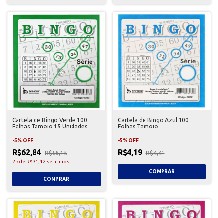
Cartela de Bingo Verde 100
Cartela de Bingo Azul 100
Folhas Tamoio 15 Unidades
Folhas Tamoio
-
5
%
OFF
-
5
%
OFF
R$62,84
R$4,19
R$66,15
R$4,41
2
x
de
R$31,42
sem juros