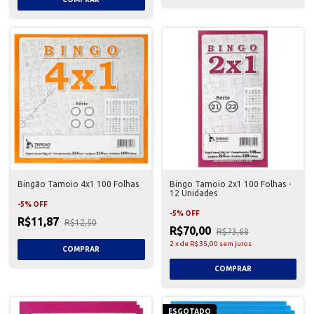
Bingão Tamoio 4x1 100 Folhas
Bingo Tamoio 2x1 100 Folhas -
12 Unidades
-
5
%
OFF
-
5
%
OFF
R$11,87
R$12,50
R$70,00
R$73,68
2
x
de
R$35,00
sem juros
ESGOTADO