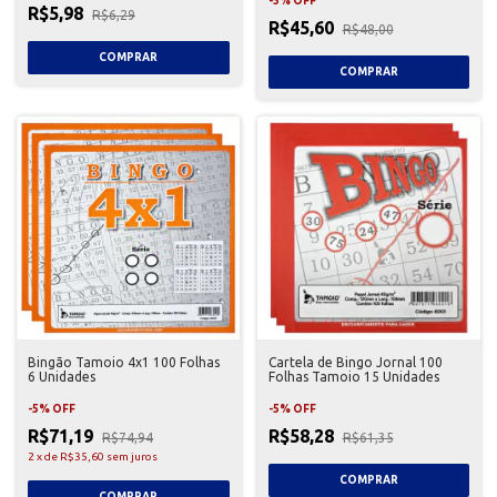
-
5
%
OFF
R$5,98
R$6,29
R$45,60
R$48,00
Bingão Tamoio 4x1 100 Folhas
Cartela de Bingo Jornal 100
6 Unidades
Folhas Tamoio 15 Unidades
-
5
%
OFF
-
5
%
OFF
R$71,19
R$58,28
R$74,94
R$61,35
2
x
de
R$35,60
sem juros