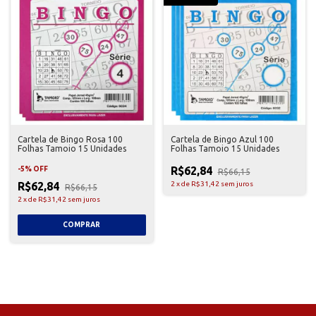
Cartela de Bingo Rosa 100
Cartela de Bingo Azul 100
Folhas Tamoio 15 Unidades
Folhas Tamoio 15 Unidades
R$62,84
-
5
%
OFF
R$66,15
R$62,84
2
x
de
R$31,42
sem juros
R$66,15
2
x
de
R$31,42
sem juros