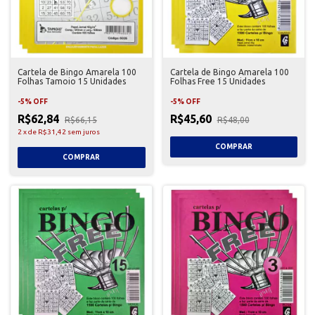
Cartela de Bingo Amarela 100
Cartela de Bingo Amarela 100
Folhas Tamoio 15 Unidades
Folhas Free 15 Unidades
-
5
%
OFF
-
5
%
OFF
R$62,84
R$45,60
R$66,15
R$48,00
2
x
de
R$31,42
sem juros