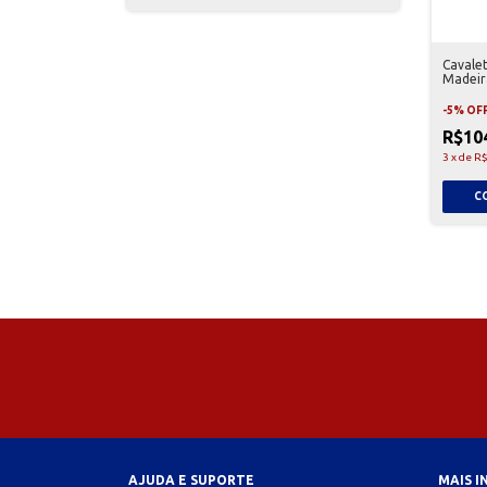
Cavalet
Madeir
-
5
%
OF
R$10
3
x
de
R$
AJUDA E SUPORTE
MAIS 