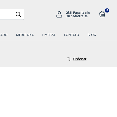
0
Olá!
Faça login
Ou cadastre-se
CADO
MERCEARIA
LIMPEZA
CONTATO
BLOG
Ordenar