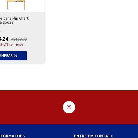
e para Flip Chart
a Souza
F
4,24
R$109,73
34,75
sem juros
INFORMAÇÕES
ENTRE EM CONTATO