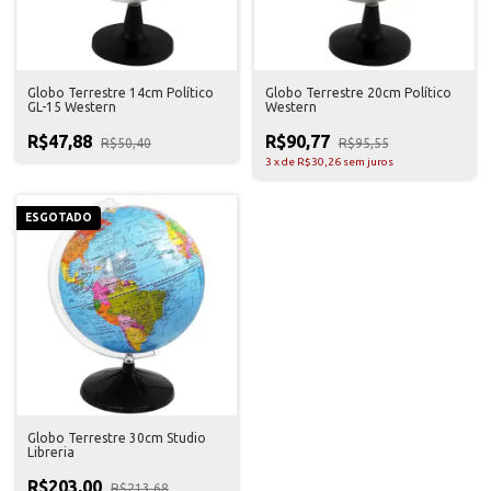
Globo Terrestre 14cm Político
Globo Terrestre 20cm Político
GL-15 Western
Western
R$47,88
R$90,77
R$50,40
R$95,55
3
x
de
R$30,26
sem juros
ESGOTADO
Globo Terrestre 30cm Studio
Libreria
R$203,00
R$213,68